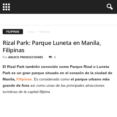
AFGANISTÁN
AFRICA
ALEMANIA
AMERICA
ANDORRA
ARABIA SAUDI
ARGELIA
ARGENTINA
ARMENIA
ARUBA
ASIA
AUSTRALIA
AUSTRIA
BAHAMAS
BALNEARIOS
BANGLADESH
BARBADOS
BELGICA
BELICE
FILIPINAS
BIRMANIA
BOLIVIA
BOSNIA HERZEGOVINA
BOTSWANA
BRASIL
BRUNEI
Inicio
Filipinas
BUTÁN
CABO VERDE
CAMBOYA
CANADÁ
CARIBE
CHILE
CHINA
COLOMBIA
COMORAS
CONSEJOS UTILES
COREA
COSTA DE MARFIL
Rizal Park: Parque Luneta en Manila,
COSTA RICA
COSTUMBRES Y TRADICIONES
CROACIA
CRUCEROS
CUBA
CULTURA
CURIOSIDADES
DINAMARCA
ECUADOR
EGIPTO
Filipinas
EL SALVADOR
EMIRATOS ARABES UNIDOS
ESCOCIA
ESLOVENIA
ESPAÑA
ESTADOS UNIDOS
ESTONIA
ETIOPIA
EUROPA
FASHION
FIJI
Por
ARLECO PRODUCCIONES
0
FILIPINAS
FINLANDIA
FRANCIA
GALES
GASTRONOMIA
GENERAL
GHANA
GIBRALTAR
GRECIA
GUATEMALA
HAITI
HOLANDA
El Rizal Park también conocido como Parque Rizal o Luneta
HONDURAS
HOTELES
HUNGRIA
INDIA
INDONESIA
INGLATERRA
IRAN
IRAQ
IRLANDA
ISLANDIA
ISRAEL
ITALIA
JAMAICA
JAPON
Park es un gran parque situado en el corazón de la ciudad de
JORDANIA
KAZAJISTAN
KENIA
LAOS
LETONIA
LIBANO
LICHTENSTEIN
MALASIA
MALDIVAS
MALTA
MARRUECOS
MEDIO ORIENTE
MÉXICO
Manila,
Filipinas
. Es considerado como
el parque urbano más
MONGOLIA
MONTENEGRO
grande de Asia
así como
unas de las principales atracciones
turísticas de la capital filipina.