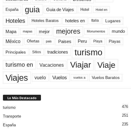
guia
Guia de Viajes
España
Hotel
Hotel en
Hoteles
Hoteles Baratos
hoteles en
Lugares
Italia
mejores
Mapa
mejor
mundo
mapas
Monumentos
México
Paises
Peru
Playa
Playas
Ofertas
pais
turismo
Principales
tradiciones
Sitios
Viaje
Viajar
turismo en
Vacaciones
Viajes
Vuelos
vuelo
Vuelos Baratos
vuelos a
Lo Más Destacado
476
turismo
251
Transporte
235
España