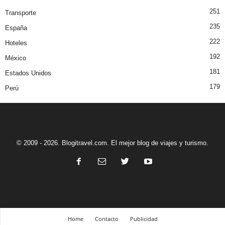
251
Transporte
235
España
222
Hoteles
192
México
181
Estados Unidos
179
Perú
© 2009 - 2026. Blogitravel.com. El mejor blog de viajes y turismo.
Home
Contacto
Publicidad