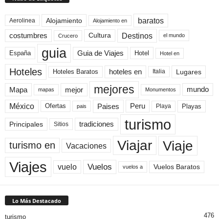
baratos
Alojamiento
Aerolinea
Alojamiento en
Destinos
Cultura
costumbres
el mundo
Crucero
guia
Guia de Viajes
España
Hotel
Hotel en
Hoteles
Hoteles Baratos
hoteles en
Lugares
Italia
mejores
Mapa
mejor
mundo
mapas
Monumentos
México
Paises
Peru
Playa
Playas
Ofertas
pais
turismo
Principales
tradiciones
Sitios
Viaje
Viajar
turismo en
Vacaciones
Viajes
Vuelos
vuelo
Vuelos Baratos
vuelos a
Lo Más Destacado
476
turismo