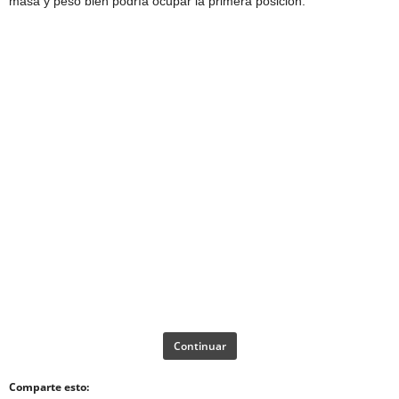
masa y peso bien podría ocupar la primera posición.
Continuar
Comparte esto: