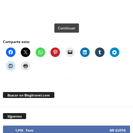
Continuar
Comparte esto:
Buscar en Blogitravel.com
Síguenos
1,916
Fans
ME GUSTA