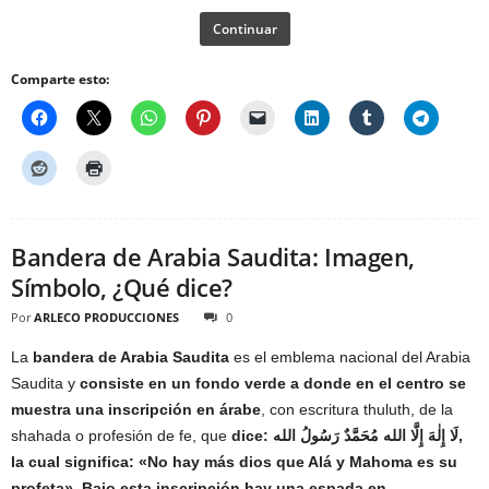
Continuar
Comparte esto:
Bandera de Arabia Saudita: Imagen,
Símbolo, ¿Qué dice?
Por
ARLECO PRODUCCIONES
0
La
bandera de Arabia Saudita
es el emblema nacional del Arabia
Saudita y
consiste en un fondo verde a donde en el centro se
muestra una inscripción en árabe
, con escritura thuluth, de la
shahada o profesión de fe, que
dice: لَا إِلٰهَ إِلَّا الله مُحَمَّدٌ رَسُولُ الله‎,
la cual significa: «No hay más dios que Alá y Mahoma es su
profeta». Bajo esta inscripción hay una espada en