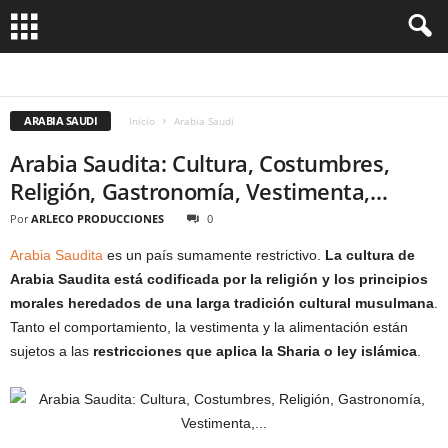
AFGANISTÁN
AFRICA
ALEMANIA
AMERICA
ANDORRA
ARABIA SAUDI
ARGELIA
ARGENTINA
ARMENIA
ARUBA
ASIA
AUSTRALIA
AUSTRIA
BAHAMAS
BALNEARIOS
BANGLADESH
BARBADOS
BELGICA
BELICE
ARABIA SAUDI
BIRMANIA
BOLIVIA
BOSNIA HERZEGOVINA
BOTSWANA
BRASIL
BRUNEI
Inicio
Arabia Saudi
BUTÁN
CABO VERDE
CAMBOYA
CANADÁ
CARIBE
CHILE
CHINA
COLOMBIA
COMORAS
CONSEJOS UTILES
COREA
COSTA DE MARFIL
Arabia Saudita: Cultura, Costumbres,
COSTA RICA
COSTUMBRES Y TRADICIONES
CROACIA
CRUCEROS
CUBA
CULTURA
CURIOSIDADES
DINAMARCA
ECUADOR
EGIPTO
Religión, Gastronomía, Vestimenta,…
EL SALVADOR
EMIRATOS ARABES UNIDOS
ESCOCIA
ESLOVENIA
ESPAÑA
ESTADOS UNIDOS
ESTONIA
ETIOPIA
EUROPA
FASHION
FIJI
Por
ARLECO PRODUCCIONES
0
FILIPINAS
FINLANDIA
FRANCIA
GALES
GASTRONOMIA
GENERAL
GHANA
GIBRALTAR
GRECIA
GUATEMALA
HAITI
HOLANDA
Arabia Saudita
es un país sumamente restrictivo.
La cultura de
HONDURAS
HOTELES
HUNGRIA
INDIA
INDONESIA
INGLATERRA
IRAN
IRAQ
IRLANDA
ISLANDIA
ISRAEL
ITALIA
JAMAICA
JAPON
Arabia Saudita está codificada por la religión y los principios
JORDANIA
KAZAJISTAN
KENIA
LAOS
LETONIA
LIBANO
LICHTENSTEIN
MALASIA
MALDIVAS
MALTA
MARRUECOS
MEDIO ORIENTE
MÉXICO
morales heredados de una larga tradición cultural musulmana
.
MONGOLIA
MONTENEGRO
Tanto el comportamiento, la vestimenta y la alimentación están
sujetos a las
restricciones que aplica la Sharia o ley islámica
.