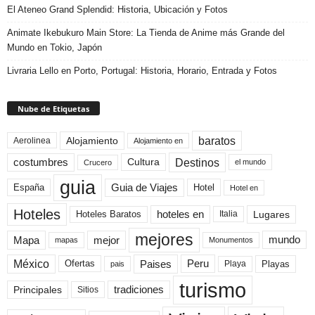
El Ateneo Grand Splendid: Historia, Ubicación y Fotos
Animate Ikebukuro Main Store: La Tienda de Anime más Grande del
Mundo en Tokio, Japón
Livraria Lello en Porto, Portugal: Historia, Horario, Entrada y Fotos
Nube de Etiquetas
baratos
Alojamiento
Aerolinea
Alojamiento en
Destinos
Cultura
costumbres
el mundo
Crucero
guia
Guia de Viajes
España
Hotel
Hotel en
Hoteles
Hoteles Baratos
hoteles en
Lugares
Italia
mejores
Mapa
mejor
mundo
mapas
Monumentos
México
Paises
Peru
Playa
Playas
Ofertas
pais
turismo
Principales
tradiciones
Sitios