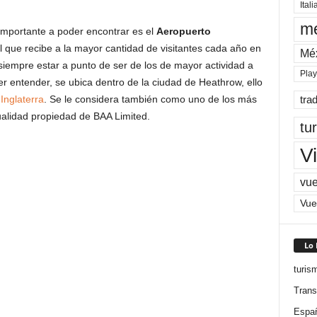
Itali
me
importante a poder encontrar es el
Aeropuerto
el que recibe a la mayor cantidad de visitantes cada año en
Mé
siempre estar a punto de ser de los de mayor actividad a
Pla
r entender, se ubica dentro de la ciudad de Heathrow, ello
e
Inglaterra
. Se le considera también como uno de los más
tra
ualidad propiedad de BAA Limited.
tu
Vi
vue
Vue
Lo
turis
Trans
Espa