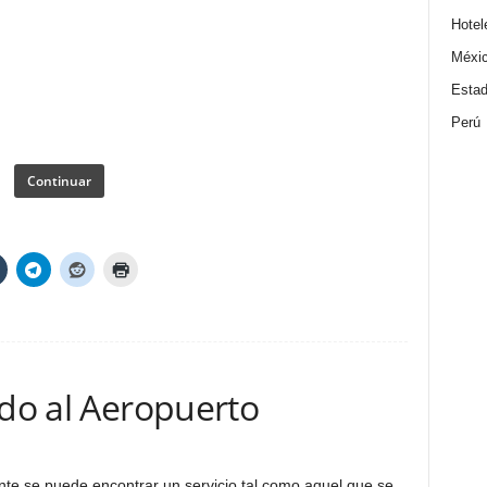
Hotel
Méxi
Estad
Perú
Continuar
ado al Aeropuerto
nte se puede encontrar un servicio tal como aquel que se