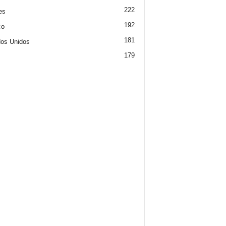
222
es
192
co
181
os Unidos
179