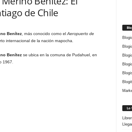
Merino Benitez: El
tiago de Chile
Blo
ino Benítez
, más conocido como el
Aeropuerto de
Blogi
erto internacional de la nación mapocha.
Blogi
ino Benítez
se ubica en la comuna de Pudahuel, en
Blogi
o 1967.
Blogi
Blogi
Blogi
Marke
Lo 
Libre
Llega