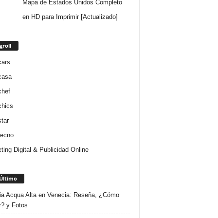
Mapa de Estados Unidos Completo
en HD para Imprimir [Actualizado]
groll
cars
casa
chef
chics
star
tecno
ting Digital & Publicidad Online
Último
ria Acqua Alta en Venecia: Reseña, ¿Cómo
r? y Fotos