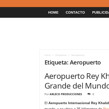
HOME
CONTACTO
PUBLICID
Inicio
Etiquetas
Aeropuerto
Etiqueta: Aeropuerto
Aeropuerto Rey Kh
Grande del Mundo,
Por
ARLECO PRODUCCIONES
0
El
Aeropuerto Internacional Rey Khalid
mundo, y se ubica a 35 kilómetros de
Ria