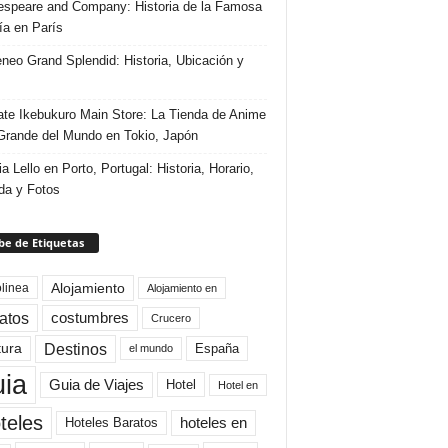
speare and Company: Historia de la Famosa
ría en París
eneo Grand Splendid: Historia, Ubicación y
te Ikebukuro Main Store: La Tienda de Anime
rande del Mundo en Tokio, Japón
ia Lello en Porto, Portugal: Historia, Horario,
da y Fotos
e de Etiquetas
Alojamiento
linea
Alojamiento en
atos
costumbres
Crucero
Destinos
tura
España
el mundo
uia
Guia de Viajes
Hotel
Hotel en
teles
Hoteles Baratos
hoteles en