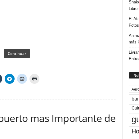
Shake
Libre
El At
Fotos
Anima
más G
Livrar
Continuar
Entra
Nub
Aero
bar
Cul
puerto mas Importante de
g
Ho