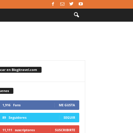
car en Blogitravel.com
uenos
1,916
Fans
ME GUSTA
89
Seguidores
SEGUIR
11,111
suscriptores
SUSCRIBIRTE