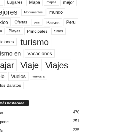
Mapa
mejor
Lugares
a
mapas
jores
mundo
Monumentos
xico
Paises
Peru
Ofertas
pais
Principales
ya
Playas
Sitios
turismo
diciones
rismo en
Vacaciones
Viajes
Viaje
ajar
Vuelos
lo
vuelos a
los Baratos
 Más Destacado
476
mo
251
porte
235
ña