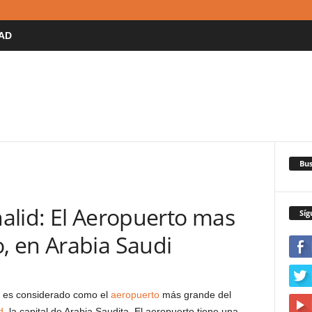
AD
Bus
alid: El Aeropuerto mas
Síg
 en Arabia Saudi
es considerado como el
aeropuerto
más grande del
d
, la capital de Arabia Saudita. El aeropuerto tiene una