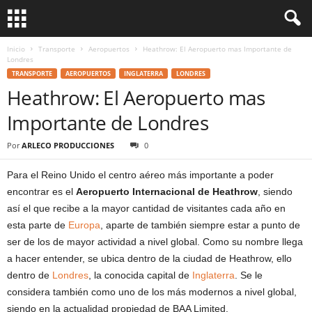
Inicio
Transporte
Aeropuertos
Heathrow: El Aeropuerto mas Importante de
Londres
TRANSPORTE
AEROPUERTOS
INGLATERRA
LONDRES
Heathrow: El Aeropuerto mas
Importante de Londres
Por
ARLECO PRODUCCIONES
0
Para el Reino Unido el centro aéreo más importante a poder
encontrar es el
Aeropuerto Internacional de Heathrow
, siendo
así el que recibe a la mayor cantidad de visitantes cada año en
esta parte de
Europa
, aparte de también siempre estar a punto de
ser de los de mayor actividad a nivel global. Como su nombre llega
a hacer entender, se ubica dentro de la ciudad de Heathrow, ello
dentro de
Londres
, la conocida capital de
Inglaterra
. Se le
considera también como uno de los más modernos a nivel global,
siendo en la actualidad propiedad de BAA Limited.