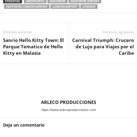
ETIQUETAS
AEROPUERTO
HEATHROW
HEATHROW AIRPORT
HEATHROW LONDON AIRPORT
LONDON AIRPORT
LONDRES
Artículo anterior
Artículo siguiente
Sanrio Hello Kitty Town: El
Carnival Triumph: Crucero
Parque Tematico de Hello
de Lujo para Viajes por el
Kitty en Malasia
Caribe
ARLECO PRODUCCIONES
https://www.arlecoproducciones.com
Deja un comentario