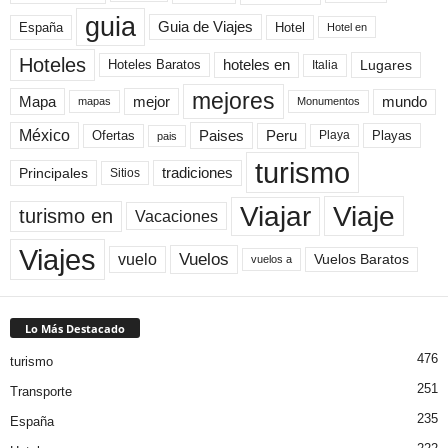
guia
Guia de Viajes
España
Hotel
Hotel en
Hoteles
Hoteles Baratos
hoteles en
Lugares
Italia
mejores
Mapa
mejor
mundo
mapas
Monumentos
México
Paises
Peru
Playa
Playas
Ofertas
pais
turismo
Principales
tradiciones
Sitios
Viaje
Viajar
turismo en
Vacaciones
Viajes
Vuelos
vuelo
Vuelos Baratos
vuelos a
Lo Más Destacado
476
turismo
251
Transporte
235
España