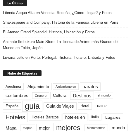
Lo Último
Libreria Acqua Alta en Venecia: Reseña, ¿Cómo Llegar? y Fotos
Shakespeare and Company: Historia de la Famosa Librería en París
El Ateneo Grand Splendid: Historia, Ubicación y Fotos
Animate Ikebukuro Main Store: La Tienda de Anime más Grande del
Mundo en Tokio, Japón
Livraria Lello en Porto, Portugal: Historia, Horario, Entrada y Fotos
Nube de Etiquetas
baratos
Alojamiento
Aerolinea
Alojamiento en
Destinos
Cultura
costumbres
el mundo
Crucero
guia
Guia de Viajes
España
Hotel
Hotel en
Hoteles
Hoteles Baratos
hoteles en
Lugares
Italia
mejores
Mapa
mejor
mundo
mapas
Monumentos