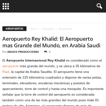
AEROLINEAS
AEROPUERTOS
AUTO
AUTOBUS
AVIONES
BARCOS / YATES
METRO
TAXI
TREN
VUELOS
AEROPUERTOS
Inicio
Transporte
Aeropuertos
Aeropuerto Rey Khalid: El Aeropuerto
mas Grande del Mundo, en Arabia Saudi
Por
ARLECO PRODUCCIONES
0
El
Aeropuerto Internacional Rey Khalid
es considerado como el
aeropuerto
más grande del mundo, y se ubica a 35 kilómetros de
Riad
, la capital de Arabia Saudita. El aeropuerto tiene una
extensión de 225 kilómetros cuadrados y dispone de varias pistas,
terminales, elevadores, escaleras mecánicas y puestos de
aparcamiento, torre de control y hasta una mezquita. Es importante
señalar que la torre de control del aeropuerto es considerada
también como una de las más grandes del mundo pues mide 81
metros de alto. Asimismo, el aeropuerto dispone de más de