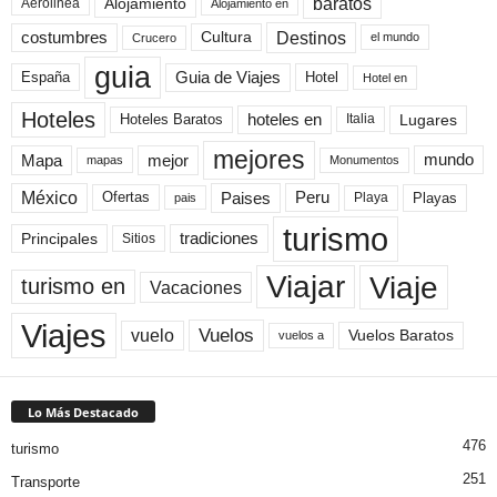
baratos
Alojamiento
Aerolinea
Alojamiento en
Destinos
Cultura
costumbres
el mundo
Crucero
guia
Guia de Viajes
España
Hotel
Hotel en
Hoteles
Hoteles Baratos
hoteles en
Lugares
Italia
mejores
Mapa
mejor
mundo
mapas
Monumentos
México
Paises
Peru
Playa
Playas
Ofertas
pais
turismo
Principales
tradiciones
Sitios
Viaje
Viajar
turismo en
Vacaciones
Viajes
Vuelos
vuelo
Vuelos Baratos
vuelos a
Lo Más Destacado
476
turismo
251
Transporte