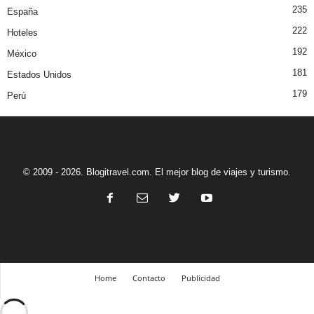
235
España
222
Hoteles
192
México
181
Estados Unidos
179
Perú
© 2009 - 2026. Blogitravel.com. El mejor blog de viajes y turismo.
Home
Contacto
Publicidad