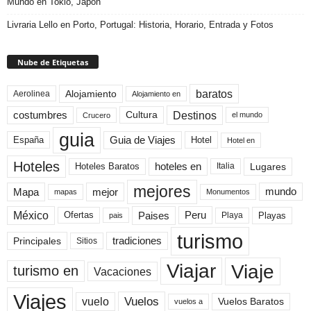
Mundo en Tokio, Japón
Livraria Lello en Porto, Portugal: Historia, Horario, Entrada y Fotos
Nube de Etiquetas
baratos
Alojamiento
Aerolinea
Alojamiento en
Destinos
Cultura
costumbres
el mundo
Crucero
guia
Guia de Viajes
España
Hotel
Hotel en
Hoteles
Hoteles Baratos
hoteles en
Lugares
Italia
mejores
Mapa
mejor
mundo
mapas
Monumentos
México
Paises
Peru
Playa
Playas
Ofertas
pais
turismo
Principales
tradiciones
Sitios
Viaje
Viajar
turismo en
Vacaciones
Viajes
Vuelos
vuelo
Vuelos Baratos
vuelos a