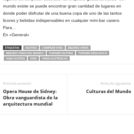
mundo existe se puede encontrar gran cantidad de lugares en
donde poder disfrutar de una buena copa de uno de las tantos
licores y bebidas indispensables en cualquier mini-bar casero.
Para…
En «General»
ETIQUETAS
AUSTRIA
COMPRAR VINO
MEJORES VINOS
MEJORES VINOS DEL MUNDO
TURISMO AUSTRIA
TURISMO ENOLOGICO
VIAJE AUSTRIA
VINO
VINOS AUSTRIACOS
Artículo anterior
Artículo siguiente
Opera House de Sidney:
Culturas del Mundo
Obra vanguardista de la
arquitectura mundial