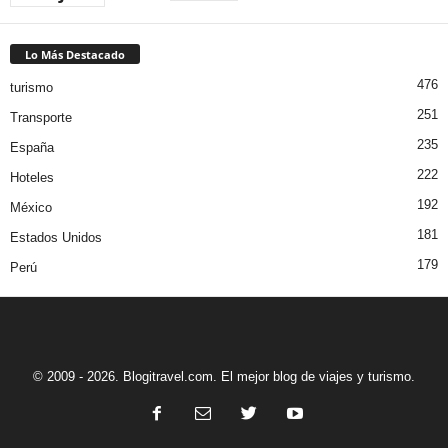
Lo Más Destacado
476
turismo
251
Transporte
235
España
222
Hoteles
192
México
181
Estados Unidos
179
Perú
© 2009 - 2026. Blogitravel.com. El mejor blog de viajes y turismo.