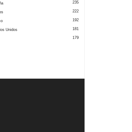
235
ña
222
es
192
co
181
os Unidos
179