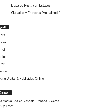
Mapa de Rusia con Estados,
Ciudades y Fronteras [Actualizado]
groll
cars
casa
chef
chics
star
tecno
ting Digital & Publicidad Online
Último
ria Acqua Alta en Venecia: Reseña, ¿Cómo
r? y Fotos