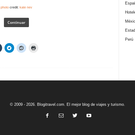
Espa
photo
credit:
kate nev
Hotel
Méxi
Continuar
Estad
Perú
© 2009 - 2026. Blogitravel.com. El mejor blog de viajes y turismo.