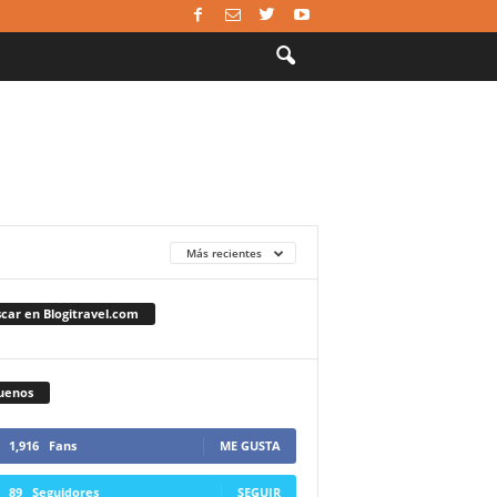
Más recientes
car en Blogitravel.com
uenos
1,916
Fans
ME GUSTA
89
Seguidores
SEGUIR