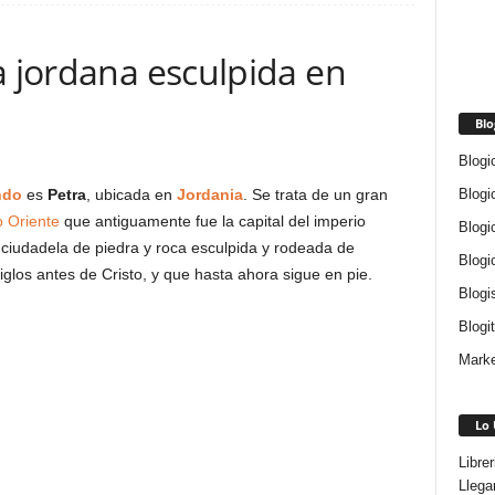
a jordana esculpida en
Blo
Blogi
Blogi
ndo
es
Petra
, ubicada en
Jordania
. Se trata de un gran
 Oriente
que antiguamente fue la capital del imperio
Blogi
ciudadela de piedra y roca esculpida y rodeada de
Blogi
glos antes de Cristo, y que hasta ahora sigue en pie.
Blogi
Blogi
Marke
Lo 
Libre
Llega