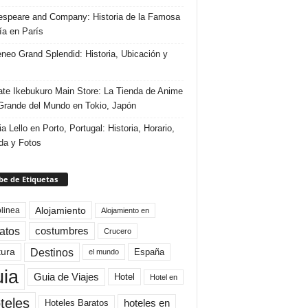
speare and Company: Historia de la Famosa
ría en París
eneo Grand Splendid: Historia, Ubicación y
te Ikebukuro Main Store: La Tienda de Anime
rande del Mundo en Tokio, Japón
ia Lello en Porto, Portugal: Historia, Horario,
da y Fotos
e de Etiquetas
Alojamiento
linea
Alojamiento en
atos
costumbres
Crucero
Destinos
tura
España
el mundo
uia
Guia de Viajes
Hotel
Hotel en
teles
Hoteles Baratos
hoteles en