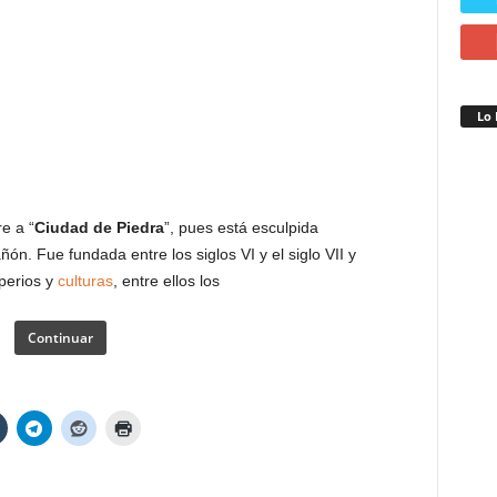
MALTA
MARRUECOS
MEDIO ORIENTE
MÉXICO
Lo 
re a “
Ciudad de Piedra
”, pues está esculpida
n. Fue fundada entre los siglos VI y el siglo VII y
perios y
culturas
, entre ellos los
Continuar