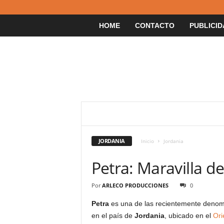
HOME
CONTACTO
PUBLICID
AFGANISTÁN
AFRICA
ALEMANIA
ARGENTINA
ARMENIA
ARUBA
AS
BANGLADESH
BARBADOS
BELGICA
JORDANIA
Inicio
Jordania
BOTSWANA
BRASIL
BRUNEI
BUT
CHILE
CHINA
COLOMBIA
COMOR
Petra: Maravilla d
COSTA RICA
COSTUMBRES Y TRADICIONES
CURIOSIDADES
DINAMARCA
ECUADO
ESCOCIA
ESLOVENIA
ESPAÑA
ES
Por
ARLECO PRODUCCIONES
0
FIJI
FILIPINAS
FINLANDIA
FRAN
Petra
es una de las recientemente denom
GIBRALTAR
GRECIA
GUATEMALA
INDIA
INDONESIA
INGLATERRA
en el país de
Jordania
, ubicado en el
Ori
JAMAICA
JAPON
JORDANIA
KAZ