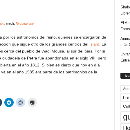
Shake
Libre
El At
hoto
credit:
Ryuugakusei
Fotos
a por los astrónomos del reino, quienes se encargaron de
Anima
rección que sigue otro de los grandes centros del
Islam
, La
más G
os cerca del pueblo de Wadi Mousa, al sur del país. Por si
Livrar
a ciudadela de
Petra
fue abandonada en el siglo VIII, pero
Entra
bierta en el año 1812. Si bien es cierto que hoy en día
 ya en el año 1985 era parte de los patrimonios de la
Nub
Aero
bar
Cul
g
Ho