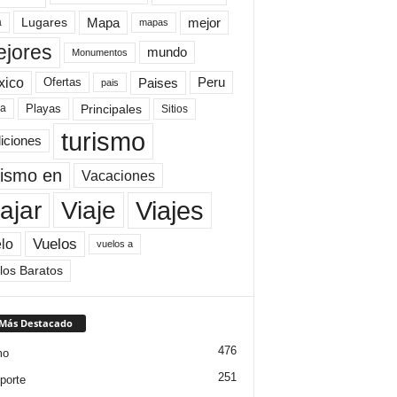
Mapa
mejor
Lugares
a
mapas
jores
mundo
Monumentos
xico
Paises
Peru
Ofertas
pais
Principales
ya
Playas
Sitios
turismo
diciones
rismo en
Vacaciones
Viajes
Viaje
ajar
Vuelos
lo
vuelos a
los Baratos
 Más Destacado
476
mo
251
porte