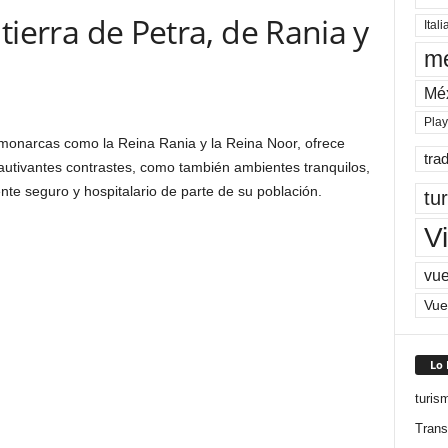
 tierra de Petra, de Rania y
Itali
me
Mé
Pla
monarcas como la Reina Rania y la Reina Noor, ofrece
tra
autivantes contrastes, como también ambientes tranquilos,
nte seguro y hospitalario de parte de su población.
tu
Vi
vue
Vue
Lo
turis
Trans