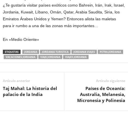
¿Te gustaría visitar países exóticos como Bahrein, Irán, Irak, Israel,
Jordania, Kuwait, Líbano, Omán, Qatar, Arabia Saudita, Siria, los
Emiratos Árabes Unidos y Yemen? Entonces alista las maletas
para ir rumbo a una de las zonas más importantes…
En «Medio Oriente»
ETIQUETAS
JORDANIA
JORDANIA TURISTICA
JORDANIA VIAJES
PETRA JORDANIA
VACACIONES JORDANIA
VIAJE JORDANIA
VIAJES JORDANIA
Artículo anterior
Artículo siguiente
Taj Mahal: La historia del
Países de Oceanía:
palacio de la India
Australia, Melanesia,
Micronesia y Polinesia