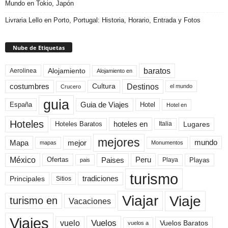
Mundo en Tokio, Japón
Livraria Lello en Porto, Portugal: Historia, Horario, Entrada y Fotos
Nube de Etiquetas
baratos
Alojamiento
Aerolinea
Alojamiento en
Destinos
Cultura
costumbres
el mundo
Crucero
guia
Guia de Viajes
España
Hotel
Hotel en
Hoteles
Hoteles Baratos
hoteles en
Lugares
Italia
mejores
Mapa
mejor
mundo
mapas
Monumentos
México
Paises
Peru
Playa
Playas
Ofertas
pais
turismo
Principales
tradiciones
Sitios
Viaje
Viajar
turismo en
Vacaciones
Viajes
Vuelos
vuelo
Vuelos Baratos
vuelos a