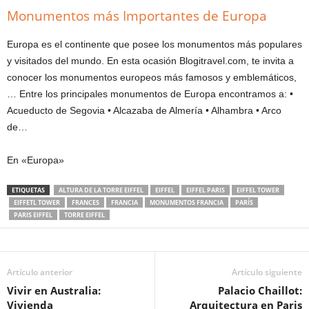
Monumentos más Importantes de Europa
Europa es el continente que posee los monumentos más populares
y visitados del mundo. En esta ocasión Blogitravel.com, te invita a
conocer los monumentos europeos más famosos y emblemáticos,
… Entre los principales monumentos de Europa encontramos a: •
Acueducto de Segovia • Alcazaba de Almería • Alhambra • Arco
de…
En «Europa»
ETIQUETAS
ALTURA DE LA TORRE EIFFEL
EIFFEL
EIFFEL PARIS
EIFFEL TOWER
EIFFETL TOWER
FRANCES
FRANCIA
MONUMENTOS FRANCIA
PARÍS
PARIS EIFFEL
TORRE EIFFEL
Artículo anterior
Artículo siguiente
Vivir en Australia:
Palacio Chaillot:
Vivienda
Arquitectura en Paris