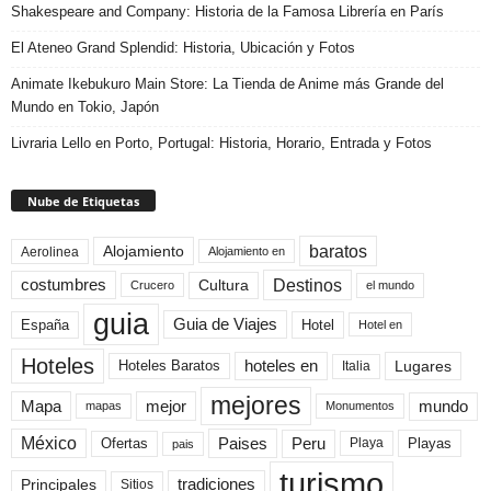
Shakespeare and Company: Historia de la Famosa Librería en París
El Ateneo Grand Splendid: Historia, Ubicación y Fotos
Animate Ikebukuro Main Store: La Tienda de Anime más Grande del
Mundo en Tokio, Japón
Livraria Lello en Porto, Portugal: Historia, Horario, Entrada y Fotos
Nube de Etiquetas
baratos
Alojamiento
Aerolinea
Alojamiento en
Destinos
Cultura
costumbres
el mundo
Crucero
guia
Guia de Viajes
España
Hotel
Hotel en
Hoteles
Hoteles Baratos
hoteles en
Lugares
Italia
mejores
Mapa
mejor
mundo
mapas
Monumentos
México
Paises
Peru
Playa
Playas
Ofertas
pais
turismo
Principales
tradiciones
Sitios