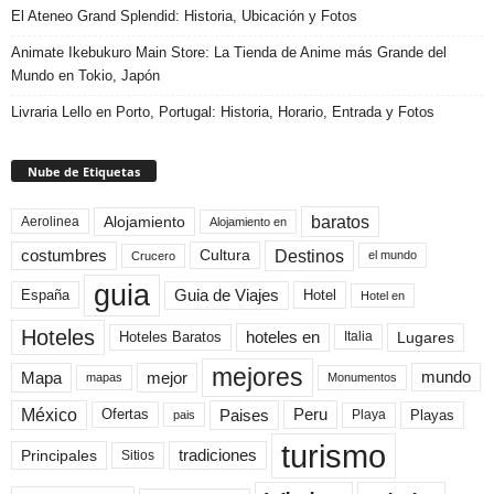
El Ateneo Grand Splendid: Historia, Ubicación y Fotos
Animate Ikebukuro Main Store: La Tienda de Anime más Grande del
Mundo en Tokio, Japón
Livraria Lello en Porto, Portugal: Historia, Horario, Entrada y Fotos
Nube de Etiquetas
baratos
Alojamiento
Aerolinea
Alojamiento en
Destinos
Cultura
costumbres
el mundo
Crucero
guia
Guia de Viajes
España
Hotel
Hotel en
Hoteles
Hoteles Baratos
hoteles en
Lugares
Italia
mejores
Mapa
mejor
mundo
mapas
Monumentos
México
Paises
Peru
Playa
Playas
Ofertas
pais
turismo
Principales
tradiciones
Sitios