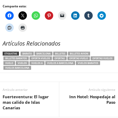
Comparte esto:
Artículos Relacionados
ETIQUETAS
BARATO
BARCELONA
BILLETES
BILLETES AVION
BILLETES BARATOS
OFERTA VUELOS
OFERTAS
OFERTAS VUELO
OFERTAS VUELOS
VUELO
VUELOS
VUELOS A
VUELOS A BARCELONA
VUELOS BARATOS
VUELOS BARCELONA
Artículo anterior
Artículo siguiente
Fuerteventura: El lugar
Inn Hotel: Hospedaje al
mas calido de Islas
Paso
Canarias