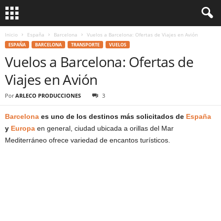
Inicio
España
Barcelona
Vuelos a Barcelona: Ofertas de Viajes en Avión
ESPAÑA
BARCELONA
TRANSPORTE
VUELOS
Vuelos a Barcelona: Ofertas de
Viajes en Avión
Por
ARLECO PRODUCCIONES
3
Barcelona
es uno de los destinos más solicitados de
España
y
Europa
en general, ciudad ubicada a orillas del Mar
Mediterráneo ofrece variedad de encantos turísticos.