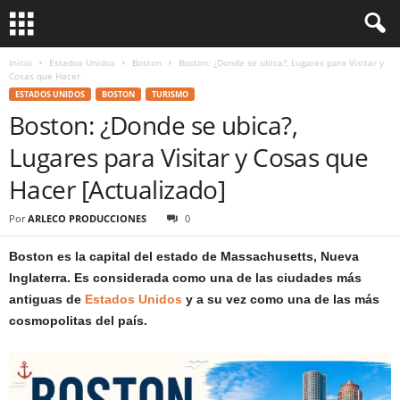
Inicio
Estados Unidos
Boston
Boston: ¿Donde se ubica?, Lugares para Visitar y
Cosas que Hacer
ESTADOS UNIDOS
BOSTON
TURISMO
Boston: ¿Donde se ubica?,
Lugares para Visitar y Cosas que
Hacer [Actualizado]
Por
ARLECO PRODUCCIONES
0
Boston es la capital del estado de Massachusetts,​ Nueva
Inglaterra. Es considerada como una de las ciudades más
antiguas de
Estados Unidos
y a su vez como una de las más
cosmopolitas del país.