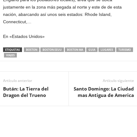
justamente en la zona más pegada al norte y este de de esta
nación, abarcando así unos seis estados: Rhode Island,
Connecticut,…
En «Estados Unidos»
ETIQUETAS
BOSTON
BOSTON EEUU
BOSTON MA
GUIA
LUGARES
TURISMO
VIAJES
Artículo anterior
Artículo siguiente
Bután: La Tierra del
Santo Domingo: La Ciudad
Dragon del Trueno
mas Antigua de America