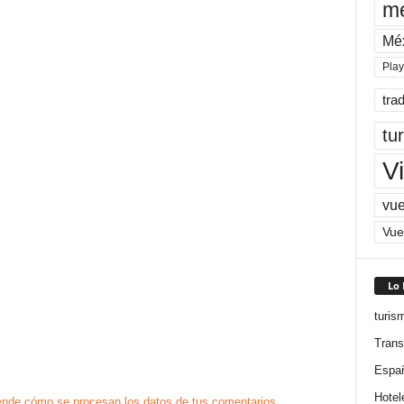
me
Mé
Pla
tra
tu
Vi
vue
Vue
Lo
turis
Trans
Espa
Hotel
nde cómo se procesan los datos de tus comentarios.