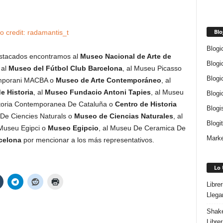
Blo
to
credit:
radamantis_t
Blogi
tacados encontramos al
Museo Nacional de Arte de
Blogi
 al
Museo del Fútbol Club Barcelona
, al Museu Picasso
Blogi
emporani MACBA o
Museo de Arte Contemporáneo
, al
e Historia
, al
Museo Fundacio Antoni Tapies
, al Museu
Blogi
istoria Contemporanea De Cataluña o
Centro de Historia
Blogi
 De Ciencies Naturals o
Museo de Ciencias Naturales
, al
Blogi
 Museu Egipci o
Museo Egipcio
, al Museu De Ceramica De
Marke
rcelona
por mencionar a los más representativos.
Lo 
Libre
Llega
Shake
Libre