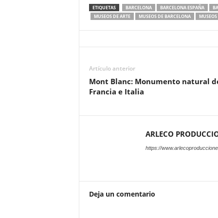
ETIQUETAS
BARCELONA
BARCELONA ESPAÑA
B
MUSEOS DE ARTE
MUSEOS DE BARCELONA
MUSEOS 
Artículo anterior
Mont Blanc: Monumento natural d
Francia e Italia
ARLECO PRODUCCI
https://www.arlecoproduccion
Deja un comentario