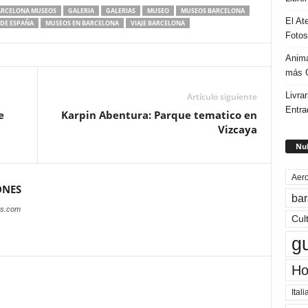
ARCELONA MUSEOS
GALERIA
GALERIAS
MUSEO
MUSEOS BARCELONA
El At
DE ESPAÑA
MUSEOS EN BARCELONA
VIAJE BARCELONA
Fotos
Anima
más G
Livrar
Artículo siguiente
Entra
e
Karpin Abentura: Parque tematico en
Vizcaya
Nub
Aero
ONES
bar
es.com
Cul
g
Ho
Itali