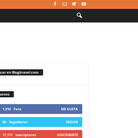
car en Blogitravel.com
uenos
1,916
Fans
ME GUSTA
89
Seguidores
SEGUIR
11,111
suscriptores
SUSCRIBIRTE