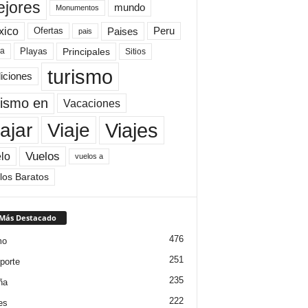
jores
mundo
Monumentos
xico
Paises
Peru
Ofertas
pais
Principales
ya
Playas
Sitios
turismo
diciones
rismo en
Vacaciones
Viajes
Viaje
ajar
Vuelos
lo
vuelos a
los Baratos
 Más Destacado
476
mo
251
porte
235
ña
222
es