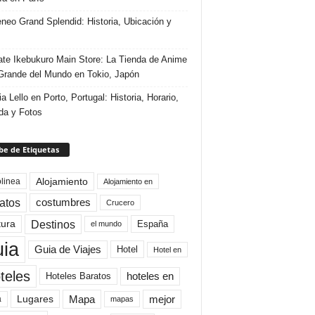
eneo Grand Splendid: Historia, Ubicación y
te Ikebukuro Main Store: La Tienda de Anime
rande del Mundo en Tokio, Japón
ia Lello en Porto, Portugal: Historia, Horario,
da y Fotos
e de Etiquetas
Alojamiento
linea
Alojamiento en
atos
costumbres
Crucero
Destinos
tura
España
el mundo
uia
Guia de Viajes
Hotel
Hotel en
teles
Hoteles Baratos
hoteles en
Mapa
mejor
Lugares
a
mapas