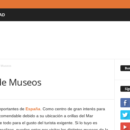
AD
e Museos
Bus
 de Museos
Síg
mportantes de
España
. Como centro de gran interés para
ecomendable debido a su ubicación a orillas del Mar
 todo para el gusto del turista exigente. Si lo tuyo es
alizas, puedes optar por visitar los distintos museos de la