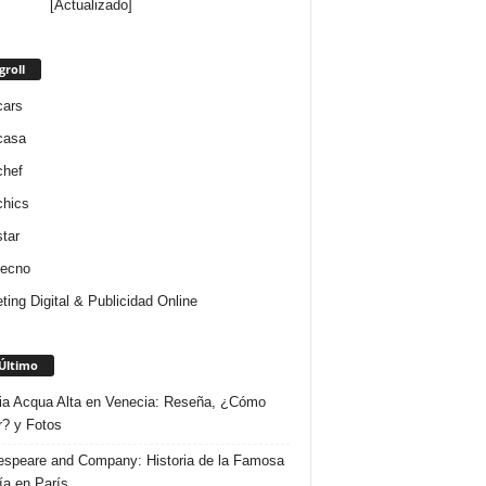
[Actualizado]
groll
cars
casa
chef
chics
star
tecno
ting Digital & Publicidad Online
Último
ria Acqua Alta en Venecia: Reseña, ¿Cómo
r? y Fotos
speare and Company: Historia de la Famosa
ría en París