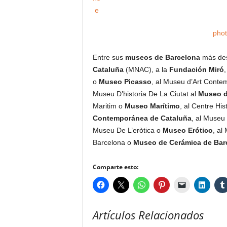
pho
Entre sus
museos de Barcelona
más des
Cataluña
(MNAC), a la
Fundación Miró
,
o
Museo Picasso
, al Museu d’Art Cont
Museu D’historia De La Ciutat al
Museo d
Maritim o
Museo Marítimo
, al Centre H
Contemporánea de Cataluña
, al Museu
Museu De L’eròtica o
Museo Erótico
, al
Barcelona o
Museo de Cerámica de Ba
Comparte esto:
Artículos Relacionados