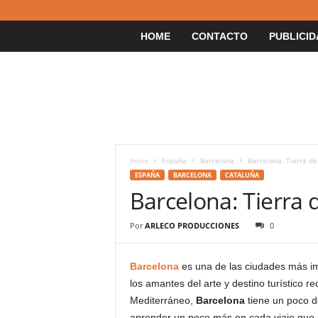
HOME
CONTACTO
PUBLICID
Inicio
España
Barcelona
Barcelona: Tierra d
ESPAÑA
BARCELONA
CATALUÑA
Barcelona: Tierra
Por
ARLECO PRODUCCIONES
0
Barcelona
es una de las ciudades más i
los amantes del arte y destino turístico r
Mediterráneo,
Barcelona
tiene un poco de
aprender un poco más en cada viaje que re