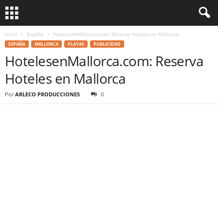
Inicio
España
HotelesenMallorca.com: Reserva Hoteles en Mallorca
ESPAÑA
MALLORCA
PLAYAS
PUBLICIDAD
HotelesenMallorca.com: Reserva
Hoteles en Mallorca
Por
ARLECO PRODUCCIONES
0