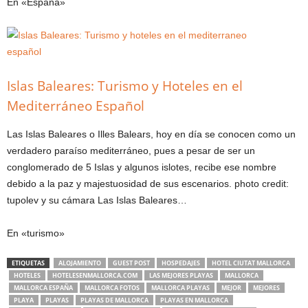
En «España»
Islas Baleares: Turismo y Hoteles en el
Mediterráneo Español
Las Islas Baleares o Illes Balears, hoy en día se conocen como un
verdadero paraíso mediterráneo, pues a pesar de ser un
conglomerado de 5 Islas y algunos islotes, recibe ese nombre
debido a la paz y majestuosidad de sus escenarios. photo credit:
tupolev y su cámara Las Islas Baleares…
En «turismo»
ETIQUETAS
ALOJAMIENTO
GUEST POST
HOSPEDAJES
HOTEL CIUTAT MALLORCA
HOTELES
HOTELESENMALLORCA.COM
LAS MEJORES PLAYAS
MALLORCA
MALLORCA ESPAÑA
MALLORCA FOTOS
MALLORCA PLAYAS
MEJOR
MEJORES
PLAYA
PLAYAS
PLAYAS DE MALLORCA
PLAYAS EN MALLORCA