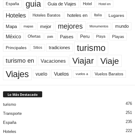
guia
Guia de Viajes
España
Hotel
Hotel en
Hoteles
Hoteles Baratos
hoteles en
Lugares
Italia
mejores
Mapa
mejor
mundo
mapas
Monumentos
México
Paises
Peru
Playa
Playas
Ofertas
pais
turismo
Principales
tradiciones
Sitios
Viaje
Viajar
turismo en
Vacaciones
Viajes
Vuelos
vuelo
Vuelos Baratos
vuelos a
Lo Más Destacado
476
turismo
251
Transporte
235
España
222
Hoteles