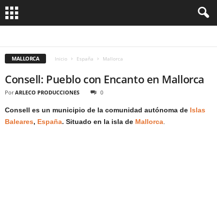
ALICANTE
ANDALUCIA
ASTURIAS
BARCELONA
BILBAO
CANTABRIA
CATALUÑA
CORDOBA
GALICIA
GRAN CANARIA
HUELVA
IBIZA
ISLAS BALEARES
ISLAS CANARIAS
MADRID
MALLORCA
MENORCA
MALLORCA
NAVARRA
SAN SEBASTIAN
SANTANDER
SEVILLA
TENERIFE
TOLEDO
Inicio
España
Mallorca
VALENCIA
ZARAGOZA
Consell: Pueblo con Encanto en Mallorca
Por
ARLECO PRODUCCIONES
0
Consell es un municipio de la comunidad autónoma de
Islas
Baleares
,
España
. Situado en la isla de
Mallorca
.