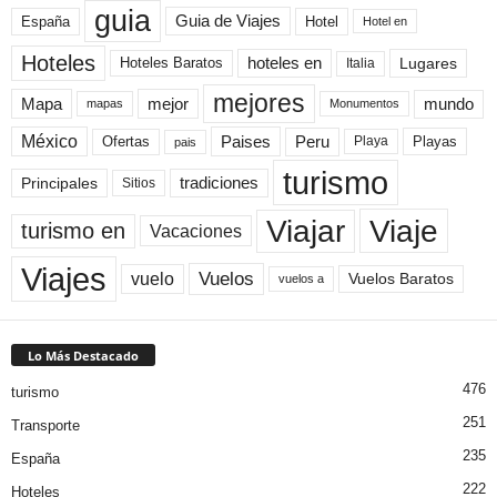
guia
Guia de Viajes
España
Hotel
Hotel en
Hoteles
Hoteles Baratos
hoteles en
Lugares
Italia
mejores
Mapa
mejor
mundo
mapas
Monumentos
México
Paises
Peru
Playa
Playas
Ofertas
pais
turismo
Principales
tradiciones
Sitios
Viaje
Viajar
turismo en
Vacaciones
Viajes
Vuelos
vuelo
Vuelos Baratos
vuelos a
Lo Más Destacado
476
turismo
251
Transporte
235
España
222
Hoteles