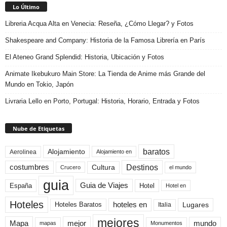
Lo Último
Libreria Acqua Alta en Venecia: Reseña, ¿Cómo Llegar? y Fotos
Shakespeare and Company: Historia de la Famosa Librería en París
El Ateneo Grand Splendid: Historia, Ubicación y Fotos
Animate Ikebukuro Main Store: La Tienda de Anime más Grande del
Mundo en Tokio, Japón
Livraria Lello en Porto, Portugal: Historia, Horario, Entrada y Fotos
Nube de Etiquetas
baratos
Alojamiento
Aerolinea
Alojamiento en
Destinos
Cultura
costumbres
el mundo
Crucero
guia
Guia de Viajes
España
Hotel
Hotel en
Hoteles
Hoteles Baratos
hoteles en
Lugares
Italia
mejores
Mapa
mejor
mundo
mapas
Monumentos