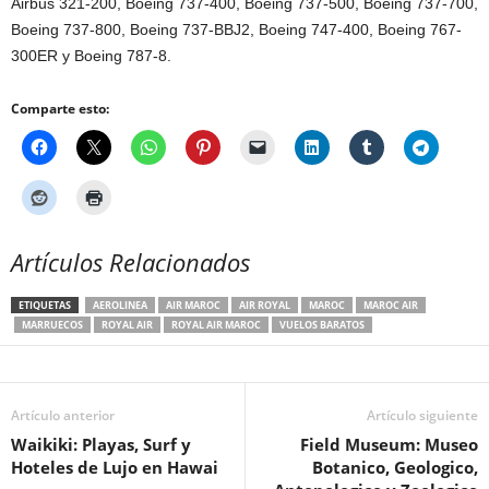
Airbus 321-200, Boeing 737-400, Boeing 737-500, Boeing 737-700,
Boeing 737-800, Boeing 737-BBJ2, Boeing 747-400, Boeing 767-
300ER y Boeing 787-8.
Comparte esto:
Artículos Relacionados
ETIQUETAS
AEROLINEA
AIR MAROC
AIR ROYAL
MAROC
MAROC AIR
MARRUECOS
ROYAL AIR
ROYAL AIR MAROC
VUELOS BARATOS
Artículo anterior
Artículo siguiente
Waikiki: Playas, Surf y
Field Museum: Museo
Hoteles de Lujo en Hawai
Botanico, Geologico,