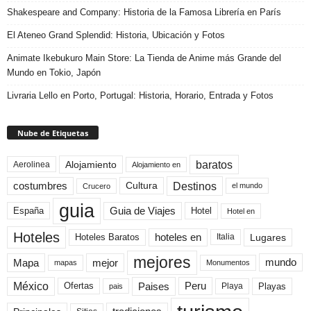
Shakespeare and Company: Historia de la Famosa Librería en París
El Ateneo Grand Splendid: Historia, Ubicación y Fotos
Animate Ikebukuro Main Store: La Tienda de Anime más Grande del
Mundo en Tokio, Japón
Livraria Lello en Porto, Portugal: Historia, Horario, Entrada y Fotos
Nube de Etiquetas
baratos
Alojamiento
Aerolinea
Alojamiento en
Destinos
Cultura
costumbres
el mundo
Crucero
guia
Guia de Viajes
España
Hotel
Hotel en
Hoteles
Hoteles Baratos
hoteles en
Lugares
Italia
mejores
Mapa
mejor
mundo
mapas
Monumentos
México
Paises
Peru
Playa
Playas
Ofertas
pais