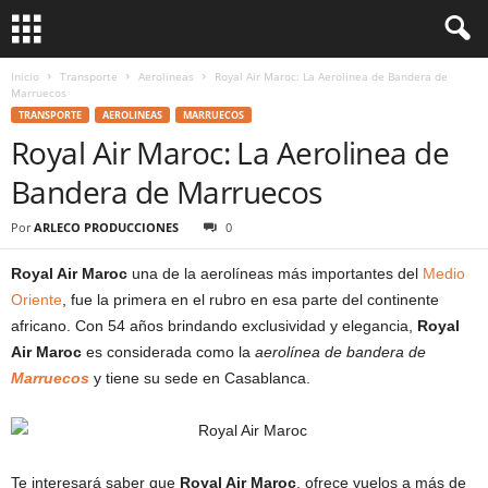
Inicio
Transporte
Aerolineas
Royal Air Maroc: La Aerolinea de Bandera de
Marruecos
TRANSPORTE
AEROLINEAS
MARRUECOS
Royal Air Maroc: La Aerolinea de
Bandera de Marruecos
Por
ARLECO PRODUCCIONES
0
Royal Air Maroc
una de la aerolíneas más importantes del
Medio
Oriente
, fue la primera en el rubro en esa parte del continente
africano. Con 54 años brindando exclusividad y elegancia,
Royal
Air Maroc
es considerada como la
aerolínea de bandera de
Marruecos
y tiene su sede en Casablanca.
Te interesará saber que
Royal Air Maroc
, ofrece vuelos a más de