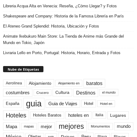
Libreria Acqua Alta en Venecia: Reseña, ¿Cómo Llegar? y Fotos
Shakespeare and Company: Historia de la Famosa Librería en París
El Ateneo Grand Splendid: Historia, Ubicación y Fotos
Animate Ikebukuro Main Store: La Tienda de Anime más Grande del
Mundo en Tokio, Japón
Livraria Lello en Porto, Portugal: Historia, Horario, Entrada y Fotos
Nube de Etiquetas
baratos
Alojamiento
Aerolinea
Alojamiento en
Destinos
Cultura
costumbres
el mundo
Crucero
guia
Guia de Viajes
España
Hotel
Hotel en
Hoteles
Hoteles Baratos
hoteles en
Lugares
Italia
mejores
Mapa
mejor
mundo
mapas
Monumentos
México
Paises
Peru
Playa
Playas
Ofertas
pais