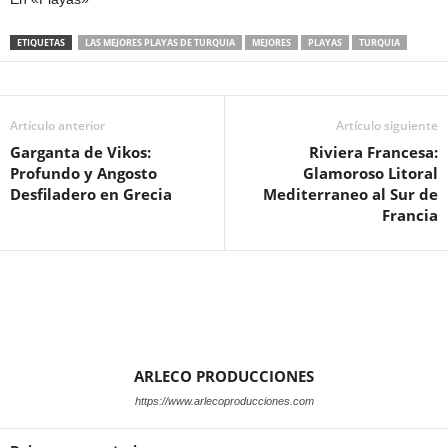
ETIQUETAS
LAS MEJORES PLAYAS DE TURQUIA
MEJORES
PLAYAS
TURQUIA
Artículo anterior
Artículo siguiente
Garganta de Vikos:
Riviera Francesa:
Profundo y Angosto
Glamoroso Litoral
Desfiladero en Grecia
Mediterraneo al Sur de
Francia
ARLECO PRODUCCIONES
https://www.arlecoproducciones.com