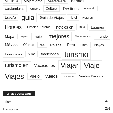
baratos
Alojamiento
Aerolinea
Alojamiento en
Destinos
Cultura
costumbres
el mundo
Crucero
guia
Guia de Viajes
España
Hotel
Hotel en
Hoteles
Hoteles Baratos
hoteles en
Lugares
Italia
mejores
Mapa
mejor
mundo
mapas
Monumentos
México
Paises
Peru
Playa
Playas
Ofertas
pais
turismo
Principales
tradiciones
Sitios
Viaje
Viajar
turismo en
Vacaciones
Viajes
Vuelos
vuelo
Vuelos Baratos
vuelos a
Lo Más Destacado
476
turismo
251
Transporte