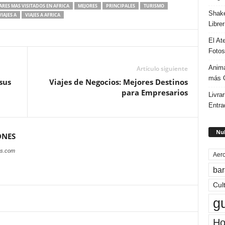
ARES MAS VISITADOS EN AFRICA
MEJORES
PRINCIPALES
TURISMO
Shake
VIAJES A
VIAJES A AFRICA
Libre
El At
Fotos
Anima
Artículo siguiente
más G
sus
Viajes de Negocios: Mejores Destinos
para Empresarios
Livrar
Entra
Nub
ONES
es.com
Aero
bar
Cul
g
Ho