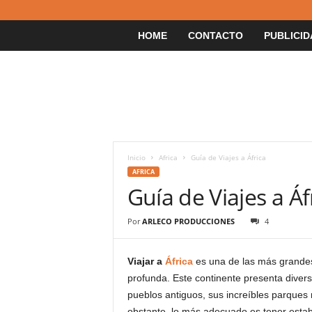
HOME
CONTACTO
PUBLICID
Inicio
Africa
Guía de Viajes a África
AFRICA
Guía de Viajes a Áf
Por
ARLECO PRODUCCIONES
4
Viajar a
África
es una de las más grandes
profunda. Este continente presenta diver
pueblos antiguos, sus increíbles parques 
obstante, lo más adecuado es tener estab