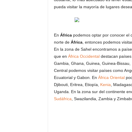
pueda visitar la mayoría de lugares dese
En
África
podemos optar por conocer el co
norte de
África
, entonces podemos visita
En la zona de Sahel encontramos a paíse
que en
África Occidental
destacan países
Gambia, Ghana, Guinea, Guinea-Bissau, Li
Central podemos visitar países como Ang
Ecuatorial y Gabon. En
África Oriental
pod
Djibouti, Eritrea, Etiopía,
Kenia
, Madagasc
Uganda. En la zona sur del continente e
Sudáfrica
, Swazilandia, Zambia y Zimbab