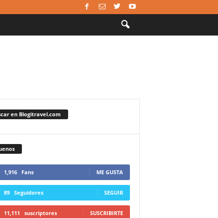
car en Blogitravel.com
uenos
1,916
Fans
ME GUSTA
89
Seguidores
SEGUIR
11,111
suscriptores
SUSCRIBIRTE