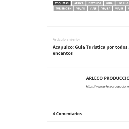
ETIQUETAS
AFRICA
DESTINOS
GUIA
LOS LUG
TURISMO EN
VIAJAR
VIAJE
VIAJE A
VIAJES
Artículo anterior
Acapulco: Guia Turistica por todos 
encantos
ARLECO PRODUCCI
https://www.arlecoproduccion
4 Comentarios