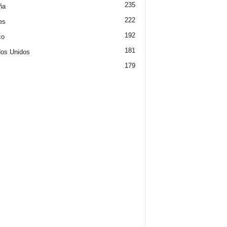
235
ña
222
es
192
co
181
os Unidos
179