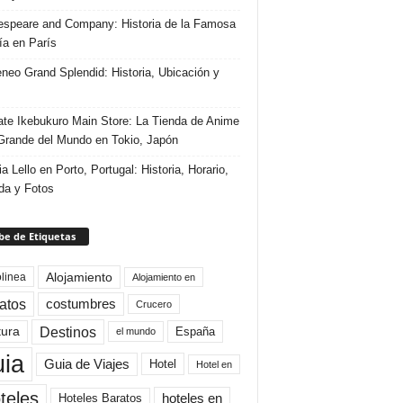
speare and Company: Historia de la Famosa
ría en París
eneo Grand Splendid: Historia, Ubicación y
te Ikebukuro Main Store: La Tienda de Anime
rande del Mundo en Tokio, Japón
ia Lello en Porto, Portugal: Historia, Horario,
da y Fotos
e de Etiquetas
Alojamiento
linea
Alojamiento en
atos
costumbres
Crucero
Destinos
tura
España
el mundo
uia
Guia de Viajes
Hotel
Hotel en
teles
Hoteles Baratos
hoteles en