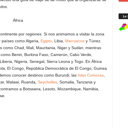
ados.
Lo 
ntinente por regiones. Si nos animamos a visitar la zona
r países como Algeria,
Egipto
, Libia,
Marruecos
y Túnez.
s como Chad, Mali, Mauritania, Niger y Sudán; mientras
 como Benin, Burkina Faso, Camerún, Cabo Verde,
beria, Nigeria, Senegal, Sierra Leona y Togo. En África
ola, El Congo, República Democrática de El Congo, Guinea
emos conocer destinos como Burundi, las
Islas Comoras
,
ar, Malawi, Ruanda,
Seychelles
, Somalia, Tanzania y
ncontramos a Botswana, Lesoto, Mozambique, Namibia,
we.