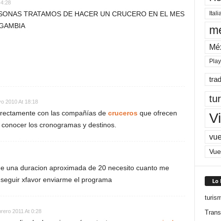
 4:28
Itali
SONAS TRATAMOS DE HACER UN CRUCERO EN EL MES
 GAMBIA
me
Mé
Pla
tra
tu
o 2010 At 18:18
irectamente con las compañías de
cruceros
que ofrecen
Vi
conocer los cronogramas y destinos.
vue
Vue
e de una duracion aproximada de 20 necesito cuanto me
 a seguir xfavor enviarme el programa
Lo
turis
brero 2011 At 0:28
Trans