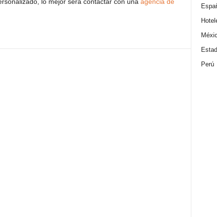
rsonalizado, lo mejor será contactar con una
agencia de
Espa
Hotel
Méxi
Estad
Perú