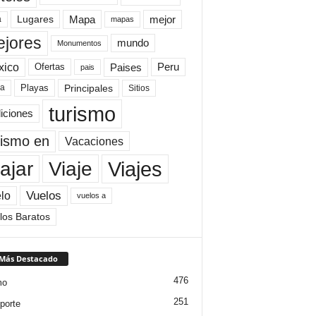
Mapa
mejor
Lugares
a
mapas
jores
mundo
Monumentos
xico
Paises
Peru
Ofertas
pais
Principales
ya
Playas
Sitios
turismo
diciones
rismo en
Vacaciones
Viajes
Viaje
ajar
Vuelos
lo
vuelos a
los Baratos
 Más Destacado
476
mo
251
porte