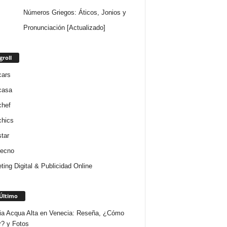
Números Griegos: Áticos, Jonios y
Pronunciación [Actualizado]
groll
cars
casa
chef
chics
star
tecno
ting Digital & Publicidad Online
Último
ria Acqua Alta en Venecia: Reseña, ¿Cómo
r? y Fotos