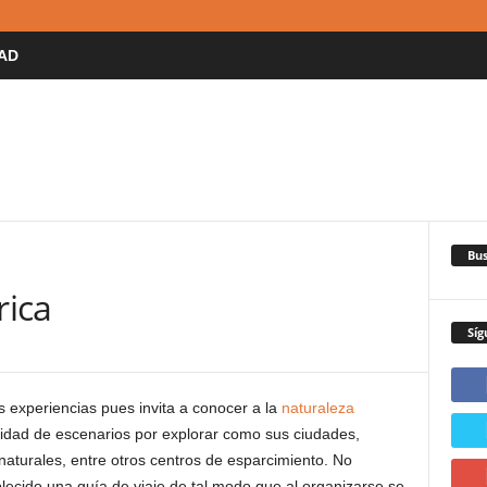
AD
Bus
rica
Síg
 experiencias pues invita a conocer a la
naturaleza
sidad de escenarios por explorar como sus ciudades,
naturales, entre otros centros de esparcimiento. No
lecido una guía de viaje de tal modo que al organizarse se