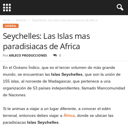
Inicio
General
Seychelles: Las Islas mas paradisiacas de Africa
GENERAL
Seychelles: Las Islas mas
paradisiacas de Africa
Por
ARLECO PRODUCCIONES
0
En el Océano Índico, que es el tercer volumen de más grande
mundo, se encuentran las
Islas Seychelles
, que son la unión de
155 islas, al noroeste de Madagascar, que pertenece a una
organización de 53 países independientes, llamado Mancomunidad
de Naciones.
Si te animas a viajar a un lugar diferente, a conocer el edén
terrenal, entonces debes viajar a
África
, donde se ubican las
paradisíacas
Islas Seychelles
.