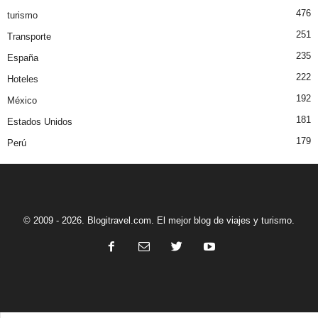
476
turismo
251
Transporte
235
España
222
Hoteles
192
México
181
Estados Unidos
179
Perú
© 2009 - 2026. Blogitravel.com. El mejor blog de viajes y turismo.