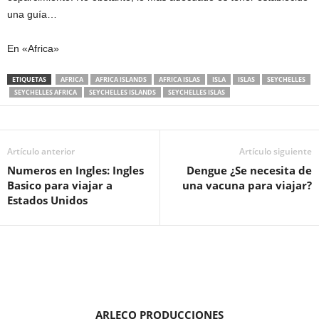
una guía…
En «Africa»
ETIQUETAS
AFRICA
AFRICA ISLANDS
AFRICA ISLAS
ISLA
ISLAS
SEYCHELLES
SEYCHELLES AFRICA
SEYCHELLES ISLANDS
SEYCHELLES ISLAS
Artículo anterior
Artículo siguiente
Numeros en Ingles: Ingles
Dengue ¿Se necesita de
Basico para viajar a
una vacuna para viajar?
Estados Unidos
ARLECO PRODUCCIONES