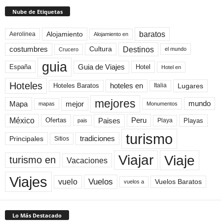
Nube de Etiquetas
baratos
Alojamiento
Aerolinea
Alojamiento en
Destinos
Cultura
costumbres
el mundo
Crucero
guia
Guia de Viajes
España
Hotel
Hotel en
Hoteles
Hoteles Baratos
hoteles en
Lugares
Italia
mejores
Mapa
mejor
mundo
mapas
Monumentos
México
Paises
Peru
Playa
Playas
Ofertas
pais
turismo
Principales
tradiciones
Sitios
Viaje
Viajar
turismo en
Vacaciones
Viajes
Vuelos
vuelo
Vuelos Baratos
vuelos a
Lo Más Destacado