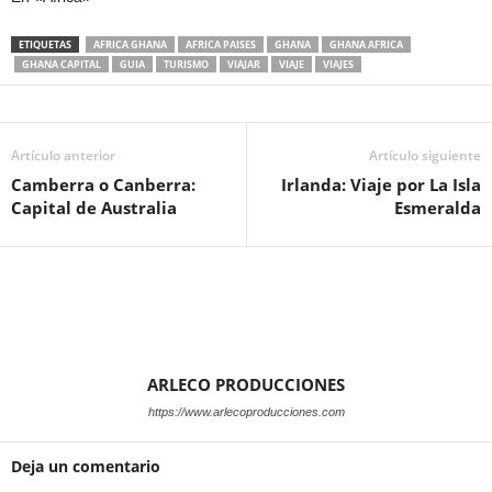
ETIQUETAS
AFRICA GHANA
AFRICA PAISES
GHANA
GHANA AFRICA
GHANA CAPITAL
GUIA
TURISMO
VIAJAR
VIAJE
VIAJES
Artículo anterior
Artículo siguiente
Camberra o Canberra:
Irlanda: Viaje por La Isla
Capital de Australia
Esmeralda
ARLECO PRODUCCIONES
https://www.arlecoproducciones.com
Deja un comentario