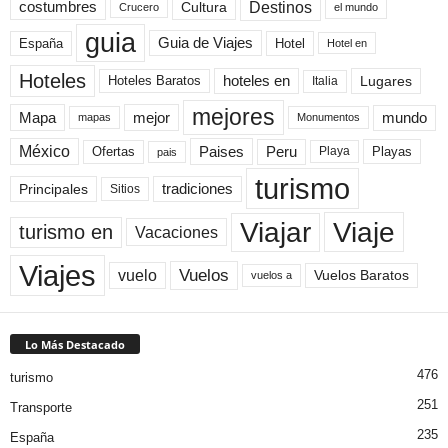
Destinos
Cultura
costumbres
el mundo
Crucero
guia
Guia de Viajes
España
Hotel
Hotel en
Hoteles
Hoteles Baratos
hoteles en
Lugares
Italia
mejores
Mapa
mejor
mundo
mapas
Monumentos
México
Paises
Peru
Playa
Playas
Ofertas
pais
turismo
Principales
tradiciones
Sitios
Viaje
Viajar
turismo en
Vacaciones
Viajes
Vuelos
vuelo
Vuelos Baratos
vuelos a
Lo Más Destacado
476
turismo
251
Transporte
235
España