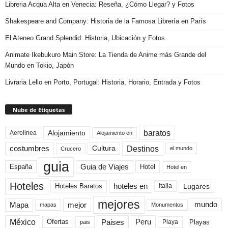
Libreria Acqua Alta en Venecia: Reseña, ¿Cómo Llegar? y Fotos
Shakespeare and Company: Historia de la Famosa Librería en París
El Ateneo Grand Splendid: Historia, Ubicación y Fotos
Animate Ikebukuro Main Store: La Tienda de Anime más Grande del
Mundo en Tokio, Japón
Livraria Lello en Porto, Portugal: Historia, Horario, Entrada y Fotos
Nube de Etiquetas
baratos
Alojamiento
Aerolinea
Alojamiento en
Destinos
Cultura
costumbres
el mundo
Crucero
guia
Guia de Viajes
España
Hotel
Hotel en
Hoteles
Hoteles Baratos
hoteles en
Lugares
Italia
mejores
Mapa
mejor
mundo
mapas
Monumentos
México
Paises
Peru
Playa
Playas
Ofertas
pais