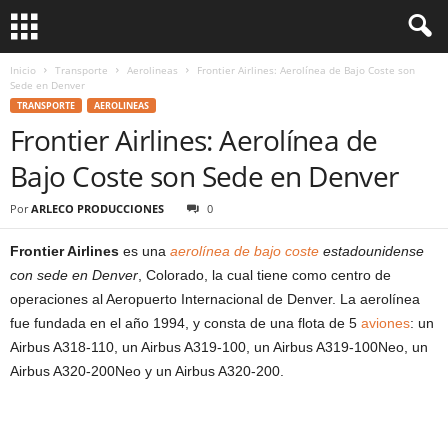
Inicio
Transporte
Aerolineas
Frontier Airlines: Aerolínea de Bajo Coste son
Sede en Denver
TRANSPORTE
AEROLINEAS
Frontier Airlines: Aerolínea de
Bajo Coste son Sede en Denver
Por
ARLECO PRODUCCIONES
0
Frontier Airlines
es una
aerolínea de bajo coste
estadounidense
con sede en Denver
, Colorado, la cual tiene como centro de
operaciones al Aeropuerto Internacional de Denver. La aerolínea
fue fundada en el año 1994, y consta de una flota de 5
aviones
: un
Airbus A318-110, un Airbus A319-100, un Airbus A319-100Neo, un
Airbus A320-200Neo y un Airbus A320-200.