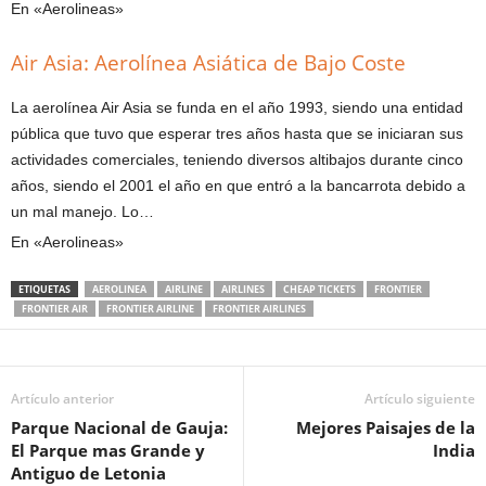
En «Aerolineas»
Air Asia: Aerolínea Asiática de Bajo Coste
La aerolínea Air Asia se funda en el año 1993, siendo una entidad
pública que tuvo que esperar tres años hasta que se iniciaran sus
actividades comerciales, teniendo diversos altibajos durante cinco
años, siendo el 2001 el año en que entró a la bancarrota debido a
un mal manejo. Lo…
En «Aerolineas»
ETIQUETAS
AEROLINEA
AIRLINE
AIRLINES
CHEAP TICKETS
FRONTIER
FRONTIER AIR
FRONTIER AIRLINE
FRONTIER AIRLINES
Artículo anterior
Artículo siguiente
Parque Nacional de Gauja:
Mejores Paisajes de la
El Parque mas Grande y
India
Antiguo de Letonia