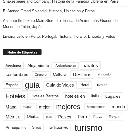
Shakespeare and Company: Historia de la Famosa Librería en París
El Ateneo Grand Splendid: Historia, Ubicación y Fotos
Animate Ikebukuro Main Store: La Tienda de Anime más Grande del
Mundo en Tokio, Japón
Livraria Lello en Porto, Portugal: Historia, Horario, Entrada y Fotos
Nube de Etiquetas
baratos
Alojamiento
Aerolinea
Alojamiento en
Destinos
Cultura
costumbres
el mundo
Crucero
guia
Guia de Viajes
España
Hotel
Hotel en
Hoteles
Hoteles Baratos
hoteles en
Lugares
Italia
mejores
Mapa
mejor
mundo
mapas
Monumentos
México
Paises
Peru
Playa
Playas
Ofertas
pais
turismo
Principales
tradiciones
Sitios