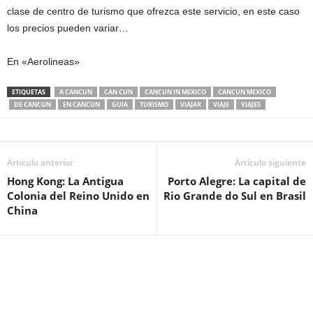
clase de centro de turismo que ofrezca este servicio, en este caso
los precios pueden variar…
En «Aerolineas»
ETIQUETAS
A CANCUN
CAN CUN
CANCUN IN MEXICO
CANCUN MEXICO
DE CANCUN
EN CANCUN
GUIA
TURISMO
VIAJAR
VIAJE
VIAJES
Artículo anterior
Artículo siguiente
Hong Kong: La Antigua
Porto Alegre: La capital de
Colonia del Reino Unido en
Rio Grande do Sul en Brasil
China