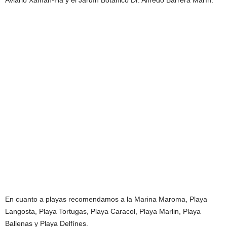
Aviario Xaman-Há y el Jardín Botánico Dr. Alfredo Barrera Marín.
En cuanto a playas recomendamos a la Marina Maroma, Playa
Langosta, Playa Tortugas, Playa Caracol, Playa Marlin, Playa
Ballenas y Playa Delfínes.