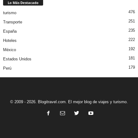
Lo Más Destacado
476
turismo
251
Transporte
235
España
222
Hoteles
192
México
181
Estados Unidos
179
Perú
© 2009 - 2026. Blogitravel.com. El mejor blog de viajes y turismo.