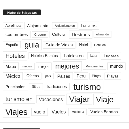
Nube de Etiquetas
baratos
Alojamiento
Aerolinea
Alojamiento en
Destinos
Cultura
costumbres
el mundo
Crucero
guia
Guia de Viajes
España
Hotel
Hotel en
Hoteles
Hoteles Baratos
hoteles en
Lugares
Italia
mejores
Mapa
mejor
mundo
mapas
Monumentos
México
Paises
Peru
Playa
Playas
Ofertas
pais
turismo
Principales
tradiciones
Sitios
Viaje
Viajar
turismo en
Vacaciones
Viajes
Vuelos
vuelo
Vuelos Baratos
vuelos a