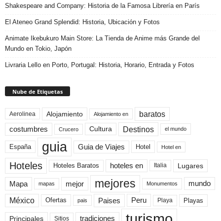
Shakespeare and Company: Historia de la Famosa Librería en París
El Ateneo Grand Splendid: Historia, Ubicación y Fotos
Animate Ikebukuro Main Store: La Tienda de Anime más Grande del
Mundo en Tokio, Japón
Livraria Lello en Porto, Portugal: Historia, Horario, Entrada y Fotos
Nube de Etiquetas
baratos
Alojamiento
Aerolinea
Alojamiento en
Destinos
Cultura
costumbres
el mundo
Crucero
guia
Guia de Viajes
España
Hotel
Hotel en
Hoteles
Hoteles Baratos
hoteles en
Lugares
Italia
mejores
Mapa
mejor
mundo
mapas
Monumentos
México
Paises
Peru
Playa
Playas
Ofertas
pais
turismo
Principales
tradiciones
Sitios