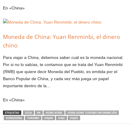
En «China»
Moneda de China: Yuan Renminbi, el dinero
chino
Para viajar a China, debemos saber cuál es la moneda nacional.
Por si no lo sabías, te contamos que se trata del Yuan Renminbi
(RMB) que quiere decir Moneda del Pueblo, es emitida por el
Banco Popular de China, y cada vez más juega un papel
importante dentro de la…
En «China»
ETIQUETAS
GUIA
HK
HONG KONG
HONG KONG TURISMO INFORMACIÓN
HONGKONG
TURISMO
VIAJAR
VIAJE
VIAJES