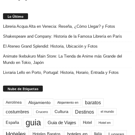
Lo Último
Libreria Acqua Alta en Venecia: Reseña, ¿Cómo Llegar? y Fotos
Shakespeare and Company: Historia de la Famosa Librería en París
El Ateneo Grand Splendid: Historia, Ubicación y Fotos
Animate Ikebukuro Main Store: La Tienda de Anime más Grande del
Mundo en Tokio, Japón
Livraria Lello en Porto, Portugal: Historia, Horario, Entrada y Fotos
Nube de Etiquetas
baratos
Alojamiento
Aerolinea
Alojamiento en
Destinos
Cultura
costumbres
el mundo
Crucero
guia
Guia de Viajes
España
Hotel
Hotel en
Hoteles
Hoteles Baratos
hoteles en
Lugares
Italia