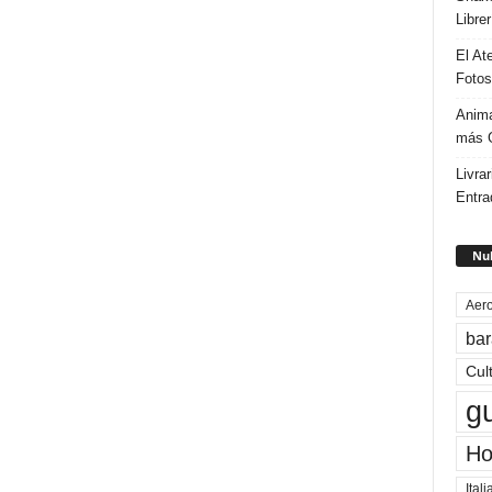
Libre
El At
Fotos
Anima
más G
Livrar
Entra
Nub
Aero
bar
Cul
g
Ho
Itali