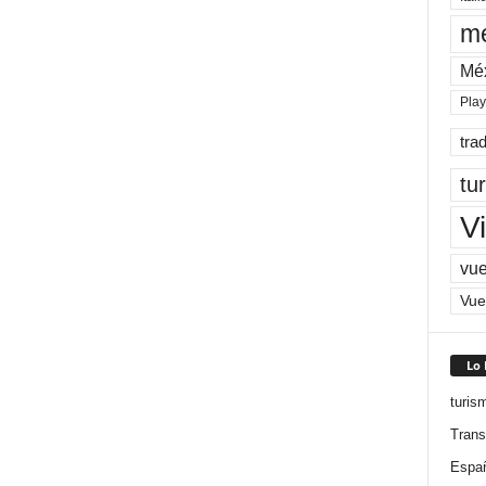
me
Mé
Pla
tra
tu
Vi
vue
Vue
Lo
turis
Trans
Espa