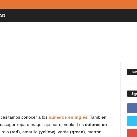
AD
Bus
Síg
necesitamos conocer a los
números en inglés
. También
escoger ropa o maquillaje por ejemplo. Los
colores en
, rojo (
red
), amarillo (
yellow
), verde (
green
), marrón