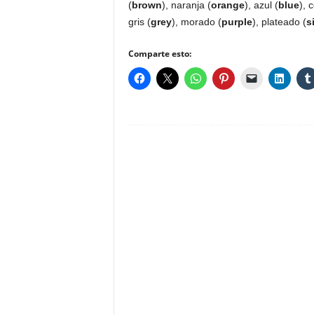
(
brown
), naranja (
orange
), azul (
blue
), 
gris (
grey
), morado (
purple
), plateado (
s
Comparte esto: