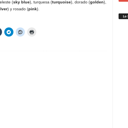
celeste (
sky blue
), turquesa (
turquoise
), dorado (
golden
),
ilver
) y rosado (
pink
).
Lo 