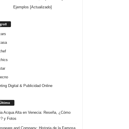
Ejemplos [Actualizado]
groll
cars
casa
chef
chics
star
tecno
ting Digital & Publicidad Online
Último
ria Acqua Alta en Venecia: Reseña, ¿Cómo
r? y Fotos
speare and Company: Historia de la Famosa