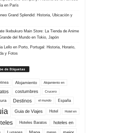
ría en París
eneo Grand Splendid: Historia, Ubicación y
te Ikebukuro Main Store: La Tienda de Anime
rande del Mundo en Tokio, Japón
ia Lello en Porto, Portugal: Historia, Horario,
da y Fotos
e de Etiquetas
Alojamiento
linea
Alojamiento en
atos
costumbres
Crucero
Destinos
tura
España
el mundo
uia
Guia de Viajes
Hotel
Hotel en
teles
Hoteles Baratos
hoteles en
Mapa
mejor
Lugares
a
mapas