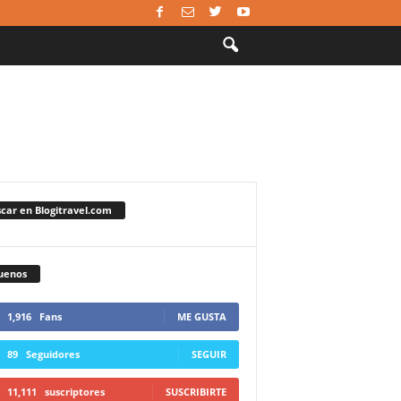
car en Blogitravel.com
uenos
1,916
Fans
ME GUSTA
89
Seguidores
SEGUIR
11,111
suscriptores
SUSCRIBIRTE