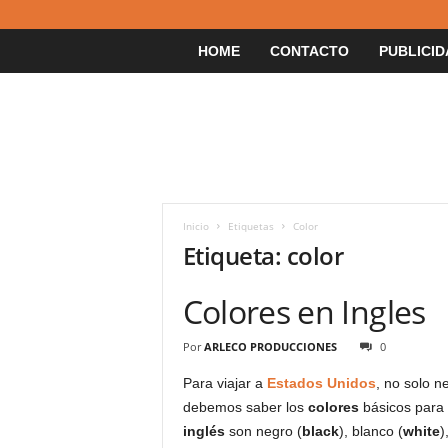
HOME
CONTACTO
PUBLICID
Inicio
Etiquetas
Color
Etiqueta: color
Colores en Ingles
Por
ARLECO PRODUCCIONES
0
Para viajar a
Estados Unidos
, no solo 
debemos saber los
colores
básicos para 
inglés
son negro (
black
), blanco (
white
)