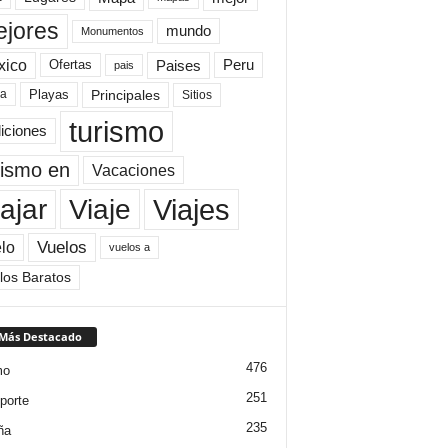
jores
mundo
Monumentos
xico
Paises
Peru
Ofertas
pais
Principales
ya
Playas
Sitios
turismo
diciones
rismo en
Vacaciones
Viajes
Viaje
ajar
Vuelos
lo
vuelos a
los Baratos
 Más Destacado
476
mo
251
porte
235
ña