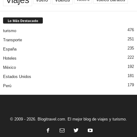
Lo Más Destacado
476
turismo
251
Transporte
235
España
222
Hoteles
192
México
181
Estados Unidos
179
Perú
© 2009 - 2026. Blogitravel.com. El mejor blog de viajes y turismo.