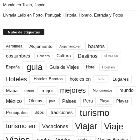
Mundo en Tokio, Japón
Livraria Lello en Porto, Portugal: Historia, Horario, Entrada y Fotos
Nube de Etiquetas
baratos
Alojamiento
Aerolinea
Alojamiento en
Destinos
Cultura
costumbres
el mundo
Crucero
guia
Guia de Viajes
España
Hotel
Hotel en
Hoteles
Hoteles Baratos
hoteles en
Lugares
Italia
mejores
Mapa
mejor
mundo
mapas
Monumentos
México
Paises
Peru
Playa
Playas
Ofertas
pais
turismo
Principales
tradiciones
Sitios
Viaje
Viajar
turismo en
Vacaciones
Viajes
Vuelos
vuelo
Vuelos Baratos
vuelos a