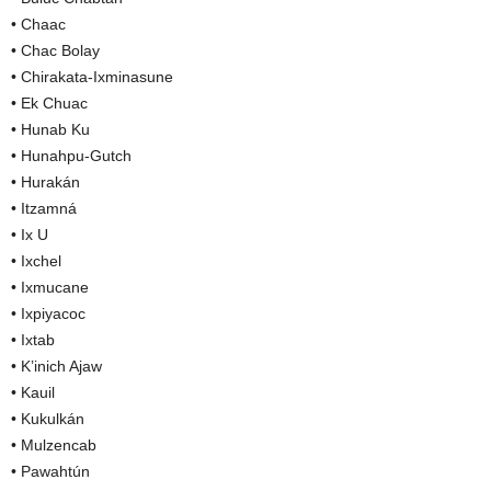
• Chaac
• Chac Bolay
• Chirakata-Ixminasune
• Ek Chuac
• Hunab Ku
• Hunahpu-Gutch
• Hurakán
• Itzamná
• Ix U
• Ixchel
• Ixmucane
• Ixpiyacoc
• Ixtab
• K’inich Ajaw
• Kauil
• Kukulkán
• Mulzencab
• Pawahtún