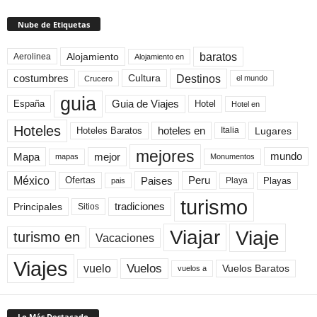
Nube de Etiquetas
baratos
Alojamiento
Aerolinea
Alojamiento en
Destinos
Cultura
costumbres
el mundo
Crucero
guia
Guia de Viajes
España
Hotel
Hotel en
Hoteles
Hoteles Baratos
hoteles en
Lugares
Italia
mejores
Mapa
mejor
mundo
mapas
Monumentos
México
Paises
Peru
Playa
Playas
Ofertas
pais
turismo
Principales
tradiciones
Sitios
Viaje
Viajar
turismo en
Vacaciones
Viajes
Vuelos
vuelo
Vuelos Baratos
vuelos a
Lo Más Destacado