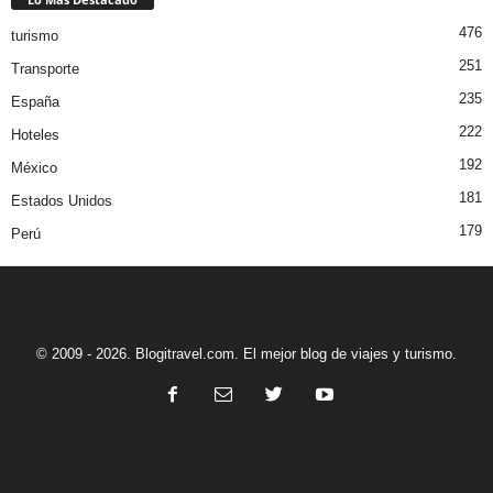
476
turismo
251
Transporte
235
España
222
Hoteles
192
México
181
Estados Unidos
179
Perú
© 2009 - 2026. Blogitravel.com. El mejor blog de viajes y turismo.