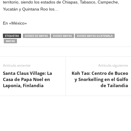
territorio, siendo los estados de Chiapas, Tabasco, Campeche,
Yucatán y Quintana Roo los…
En «México»
ETIQUETAS
DIOSES DE MAYAS
DIOSES MAYAS
DIOSES MAYAS GUATEMALA
MAYAS
Artículo anterior
Artículo siguiente
Santa Claus Village: La
Koh Tao: Centro de Buceo
Casa de Papa Noel en
y Snorkelling en el Golfo
Laponia, Finlandia
de Tailandia