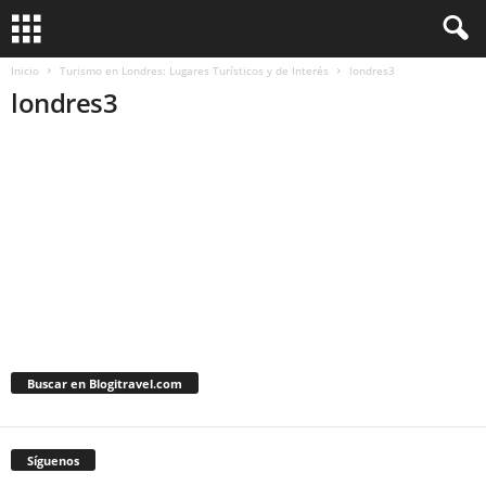
Inicio
Turismo en Londres: Lugares Turísticos y de Interés
londres3
londres3
Buscar en Blogitravel.com
Síguenos