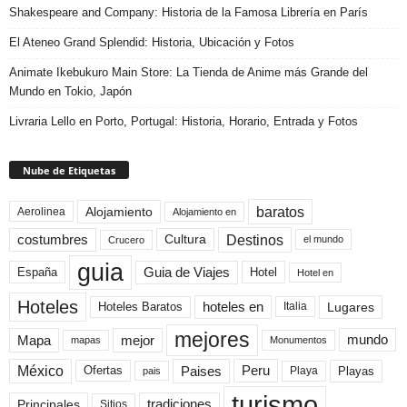
Shakespeare and Company: Historia de la Famosa Librería en París
El Ateneo Grand Splendid: Historia, Ubicación y Fotos
Animate Ikebukuro Main Store: La Tienda de Anime más Grande del
Mundo en Tokio, Japón
Livraria Lello en Porto, Portugal: Historia, Horario, Entrada y Fotos
Nube de Etiquetas
baratos
Alojamiento
Aerolinea
Alojamiento en
Destinos
Cultura
costumbres
el mundo
Crucero
guia
Guia de Viajes
España
Hotel
Hotel en
Hoteles
Hoteles Baratos
hoteles en
Lugares
Italia
mejores
Mapa
mejor
mundo
mapas
Monumentos
México
Paises
Peru
Playa
Playas
Ofertas
pais
turismo
Principales
tradiciones
Sitios