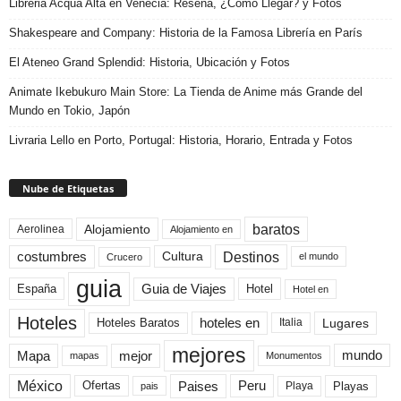
Libreria Acqua Alta en Venecia: Reseña, ¿Cómo Llegar? y Fotos
Shakespeare and Company: Historia de la Famosa Librería en París
El Ateneo Grand Splendid: Historia, Ubicación y Fotos
Animate Ikebukuro Main Store: La Tienda de Anime más Grande del
Mundo en Tokio, Japón
Livraria Lello en Porto, Portugal: Historia, Horario, Entrada y Fotos
Nube de Etiquetas
baratos
Alojamiento
Aerolinea
Alojamiento en
Destinos
Cultura
costumbres
el mundo
Crucero
guia
Guia de Viajes
España
Hotel
Hotel en
Hoteles
Hoteles Baratos
hoteles en
Lugares
Italia
mejores
Mapa
mejor
mundo
mapas
Monumentos
México
Paises
Peru
Playa
Playas
Ofertas
pais