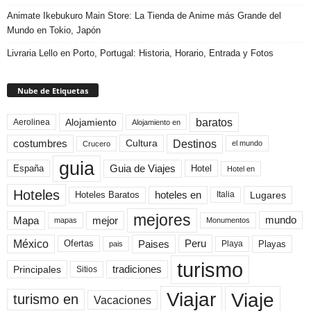
Animate Ikebukuro Main Store: La Tienda de Anime más Grande del
Mundo en Tokio, Japón
Livraria Lello en Porto, Portugal: Historia, Horario, Entrada y Fotos
Nube de Etiquetas
baratos
Alojamiento
Aerolinea
Alojamiento en
Destinos
Cultura
costumbres
el mundo
Crucero
guia
Guia de Viajes
España
Hotel
Hotel en
Hoteles
Hoteles Baratos
hoteles en
Lugares
Italia
mejores
Mapa
mejor
mundo
mapas
Monumentos
México
Paises
Peru
Playa
Playas
Ofertas
pais
turismo
Principales
tradiciones
Sitios
Viaje
Viajar
turismo en
Vacaciones