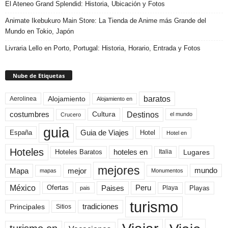
El Ateneo Grand Splendid: Historia, Ubicación y Fotos
Animate Ikebukuro Main Store: La Tienda de Anime más Grande del
Mundo en Tokio, Japón
Livraria Lello en Porto, Portugal: Historia, Horario, Entrada y Fotos
Nube de Etiquetas
baratos
Alojamiento
Aerolinea
Alojamiento en
Destinos
Cultura
costumbres
el mundo
Crucero
guia
Guia de Viajes
España
Hotel
Hotel en
Hoteles
Hoteles Baratos
hoteles en
Lugares
Italia
mejores
Mapa
mejor
mundo
mapas
Monumentos
México
Paises
Peru
Playa
Playas
Ofertas
pais
turismo
Principales
tradiciones
Sitios