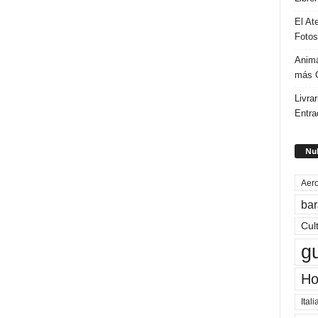
El At
Fotos
Anima
más G
Livrar
Entra
Nub
Aero
bar
Cul
g
Ho
Itali