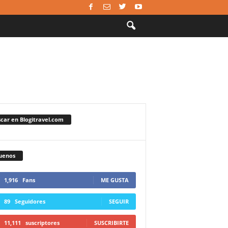
car en Blogitravel.com
uenos
1,916
Fans
ME GUSTA
89
Seguidores
SEGUIR
11,111
suscriptores
SUSCRIBIRTE