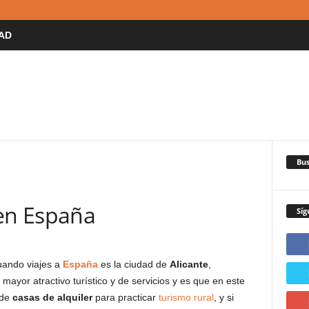
AD
Bus
 en España
Síg
ando viajes a
España
es la ciudad de
Alicante
,
ayor atractivo turístico y de servicios y es que en este
 de
casas de alquiler
para practicar
turismo rural
, y si