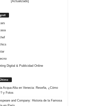
[Actualizado]
groll
cars
casa
chef
chics
star
tecno
ting Digital & Publicidad Online
Último
ria Acqua Alta en Venecia: Reseña, ¿Cómo
r? y Fotos
speare and Company: Historia de la Famosa
ría en París