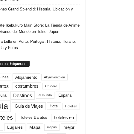
eneo Grand Splendid: Historia, Ubicación y
te Ikebukuro Main Store: La Tienda de Anime
rande del Mundo en Tokio, Japón
ia Lello en Porto, Portugal: Historia, Horario,
da y Fotos
e de Etiquetas
Alojamiento
linea
Alojamiento en
atos
costumbres
Crucero
Destinos
tura
España
el mundo
uia
Guia de Viajes
Hotel
Hotel en
teles
Hoteles Baratos
hoteles en
Mapa
mejor
Lugares
a
mapas