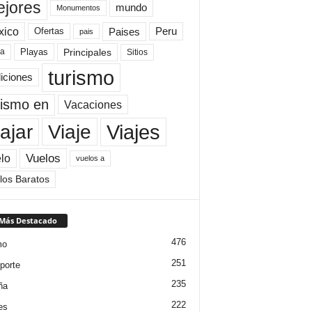
jores
mundo
Monumentos
xico
Paises
Peru
Ofertas
pais
Principales
ya
Playas
Sitios
turismo
diciones
rismo en
Vacaciones
Viajes
Viaje
ajar
Vuelos
lo
vuelos a
los Baratos
 Más Destacado
476
mo
251
porte
235
ña
222
es