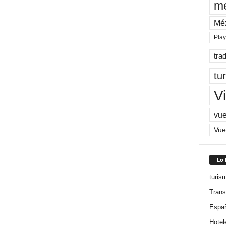
me
Mé
Pla
tra
tu
Vi
vue
Vue
Lo
turis
Trans
Espa
Hotel