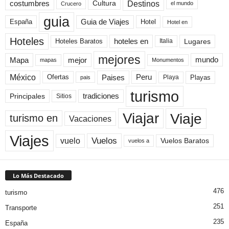
Destinos
Cultura
costumbres
el mundo
Crucero
guia
Guia de Viajes
España
Hotel
Hotel en
Hoteles
Hoteles Baratos
hoteles en
Lugares
Italia
mejores
Mapa
mejor
mundo
mapas
Monumentos
México
Paises
Peru
Playa
Playas
Ofertas
pais
turismo
Principales
tradiciones
Sitios
Viaje
Viajar
turismo en
Vacaciones
Viajes
Vuelos
vuelo
Vuelos Baratos
vuelos a
Lo Más Destacado
476
turismo
251
Transporte
235
España