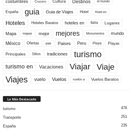
Destinos
Cultura
costumbres
el mundo
Crucero
guia
Guia de Viajes
España
Hotel
Hotel en
Hoteles
Hoteles Baratos
hoteles en
Lugares
Italia
mejores
Mapa
mejor
mundo
mapas
Monumentos
México
Paises
Peru
Playa
Playas
Ofertas
pais
turismo
Principales
tradiciones
Sitios
Viaje
Viajar
turismo en
Vacaciones
Viajes
Vuelos
vuelo
Vuelos Baratos
vuelos a
Lo Más Destacado
476
turismo
251
Transporte
235
España