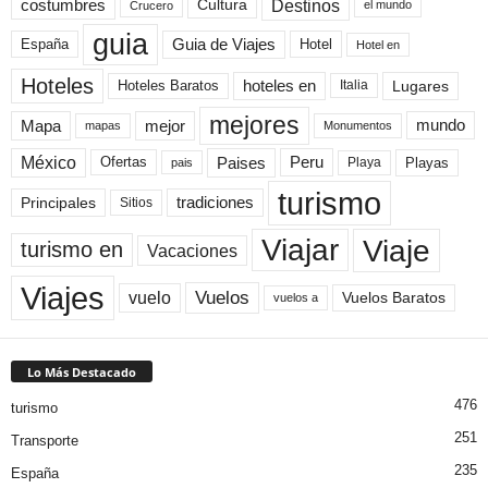
Destinos
Cultura
costumbres
el mundo
Crucero
guia
Guia de Viajes
España
Hotel
Hotel en
Hoteles
Hoteles Baratos
hoteles en
Lugares
Italia
mejores
Mapa
mejor
mundo
mapas
Monumentos
México
Paises
Peru
Playa
Playas
Ofertas
pais
turismo
Principales
tradiciones
Sitios
Viaje
Viajar
turismo en
Vacaciones
Viajes
Vuelos
vuelo
Vuelos Baratos
vuelos a
Lo Más Destacado
476
turismo
251
Transporte
235
España