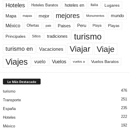
Hoteles
Hoteles Baratos
hoteles en
Lugares
Italia
mejores
Mapa
mejor
mundo
mapas
Monumentos
México
Paises
Peru
Playa
Playas
Ofertas
pais
turismo
Principales
tradiciones
Sitios
Viaje
Viajar
turismo en
Vacaciones
Viajes
Vuelos
vuelo
Vuelos Baratos
vuelos a
Lo Más Destacado
476
turismo
251
Transporte
235
España
222
Hoteles
192
México