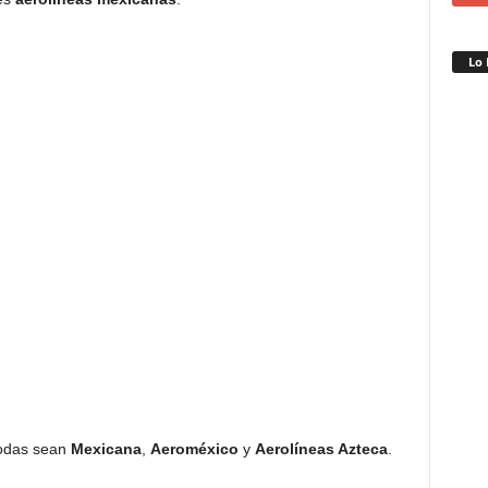
Lo 
todas sean
Mexicana
,
Aeroméxico
y
Aerolíneas Azteca
.