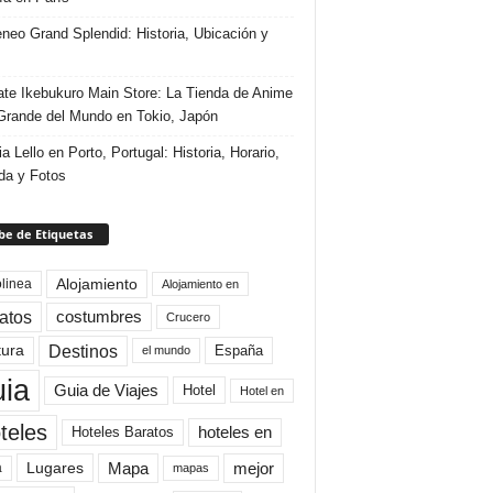
eneo Grand Splendid: Historia, Ubicación y
te Ikebukuro Main Store: La Tienda de Anime
rande del Mundo en Tokio, Japón
ia Lello en Porto, Portugal: Historia, Horario,
da y Fotos
e de Etiquetas
Alojamiento
linea
Alojamiento en
atos
costumbres
Crucero
Destinos
tura
España
el mundo
uia
Guia de Viajes
Hotel
Hotel en
teles
Hoteles Baratos
hoteles en
Mapa
mejor
Lugares
a
mapas