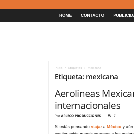
HOME
CONTACTO
PUBLICID
Inicio
Etiquetas
Mexicana
Etiqueta: mexicana
Aerolineas Mexica
internacionales
Por
ARLECO PRODUCCIONES
7
Si estás pensando
viajar
a
México
y aún 
continuación mencionaremos a las mejor