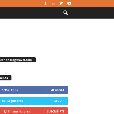
car en Blogitravel.com
uenos
1,916
Fans
ME GUSTA
89
Seguidores
SEGUIR
11,111
suscriptores
SUSCRIBIRTE