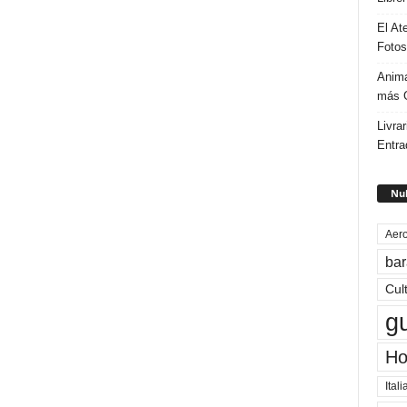
El At
Fotos
Anima
más G
Livrar
Entra
Nub
Aero
bar
Cul
g
Ho
Itali