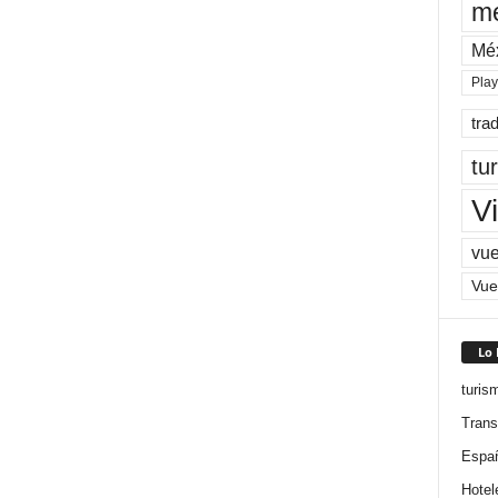
me
Mé
Pla
tra
tu
Vi
vue
Vue
Lo
turis
Trans
Espa
Hotel