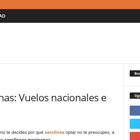
AD
Bus
nas: Vuelos nacionales e
Síg
no te decides por qué
aerolínea
optar no te preocupes, a
es
aerolíneas mexicanas
.