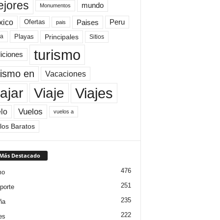
jores
mundo
Monumentos
xico
Paises
Peru
Ofertas
pais
Principales
ya
Playas
Sitios
turismo
diciones
rismo en
Vacaciones
Viajes
Viaje
ajar
Vuelos
lo
vuelos a
los Baratos
 Más Destacado
476
mo
251
porte
235
ña
222
es