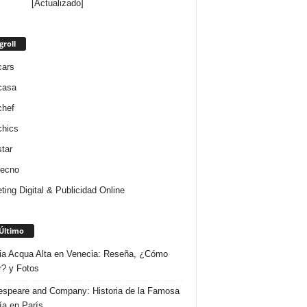
[Actualizado]
groll
cars
casa
chef
chics
star
tecno
ting Digital & Publicidad Online
Último
ria Acqua Alta en Venecia: Reseña, ¿Cómo
r? y Fotos
speare and Company: Historia de la Famosa
ría en París