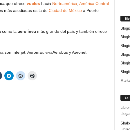
rea
que ofrece
vuelos
hacia
Norteamérica
,
América Central
les más asediadas es la de
Ciudad de México
a Puerto
Blo
Blogi
a como la
aerolínea
más grande del país y también ofrece
Blogi
Blogi
 son Interjet, Aeromar, vivaAerobus y Aeronet.
Blogi
Blogi
Blogi
Marke
Lo 
Libre
Llega
Shake
Libre