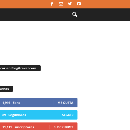
car en Blogitravel.com
uenos
1,916
Fans
ME GUSTA
89
Seguidores
SEGUIR
11,111
suscriptores
SUSCRIBIRTE