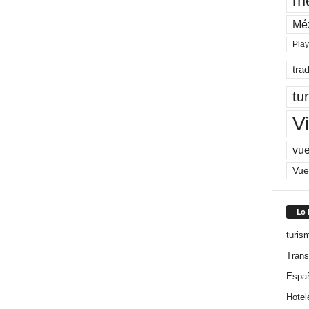
me
Mé
Pla
tra
tu
Vi
vue
Vue
Lo
turis
Trans
Espa
Hotel