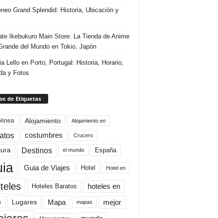
eneo Grand Splendid: Historia, Ubicación y
te Ikebukuro Main Store: La Tienda de Anime
rande del Mundo en Tokio, Japón
ia Lello en Porto, Portugal: Historia, Horario,
da y Fotos
e de Etiquetas
Alojamiento
linea
Alojamiento en
atos
costumbres
Crucero
Destinos
tura
España
el mundo
uia
Guia de Viajes
Hotel
Hotel en
teles
Hoteles Baratos
hoteles en
Mapa
mejor
Lugares
a
mapas