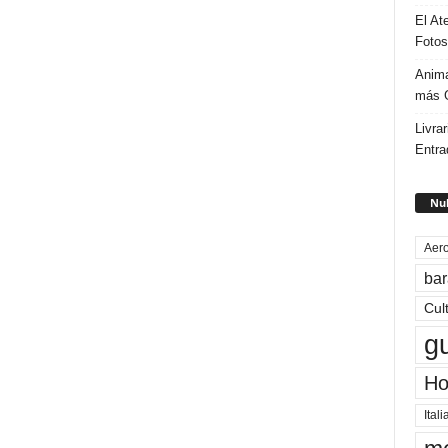
El At
Fotos
Anima
más G
Livrar
Entra
Nub
Aero
bar
Cul
g
Ho
Itali