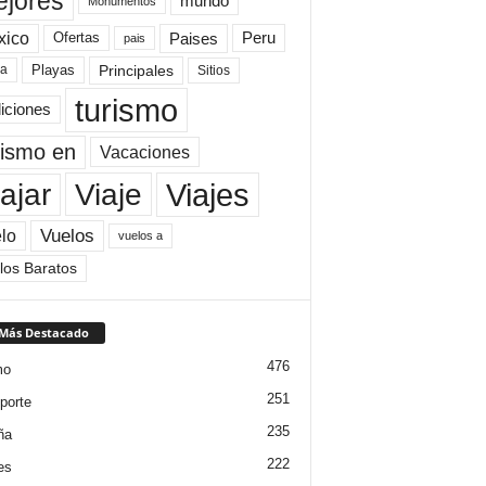
jores
mundo
Monumentos
xico
Paises
Peru
Ofertas
pais
Principales
ya
Playas
Sitios
turismo
diciones
rismo en
Vacaciones
Viajes
Viaje
ajar
Vuelos
lo
vuelos a
los Baratos
 Más Destacado
476
mo
251
porte
235
ña
222
es