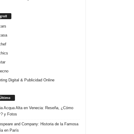
groll
cars
casa
chef
chics
star
tecno
ting Digital & Publicidad Online
Último
ria Acqua Alta en Venecia: Reseña, ¿Cómo
r? y Fotos
speare and Company: Historia de la Famosa
ría en París