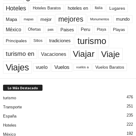
Hoteles
Hoteles Baratos
hoteles en
Lugares
Italia
mejores
Mapa
mejor
mundo
mapas
Monumentos
México
Paises
Peru
Playa
Playas
Ofertas
pais
turismo
Principales
tradiciones
Sitios
Viaje
Viajar
turismo en
Vacaciones
Viajes
Vuelos
vuelo
Vuelos Baratos
vuelos a
Lo Más Destacado
476
turismo
251
Transporte
235
España
222
Hoteles
192
México