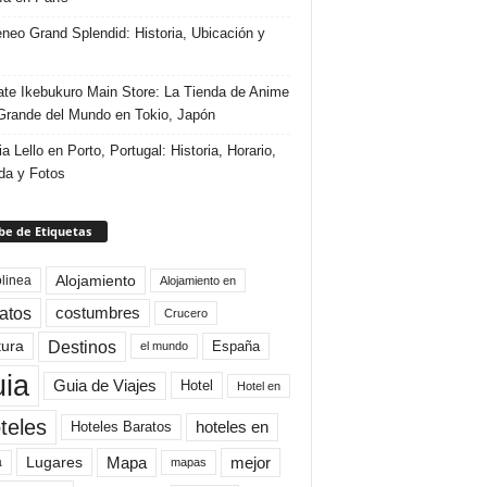
eneo Grand Splendid: Historia, Ubicación y
te Ikebukuro Main Store: La Tienda de Anime
rande del Mundo en Tokio, Japón
ia Lello en Porto, Portugal: Historia, Horario,
da y Fotos
e de Etiquetas
Alojamiento
linea
Alojamiento en
atos
costumbres
Crucero
Destinos
tura
España
el mundo
uia
Guia de Viajes
Hotel
Hotel en
teles
Hoteles Baratos
hoteles en
Mapa
mejor
Lugares
a
mapas