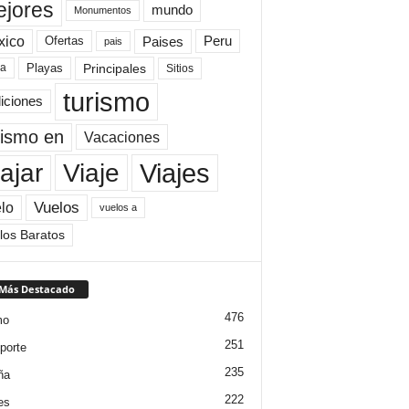
jores
mundo
Monumentos
xico
Paises
Peru
Ofertas
pais
Principales
ya
Playas
Sitios
turismo
diciones
rismo en
Vacaciones
Viajes
Viaje
ajar
Vuelos
lo
vuelos a
los Baratos
 Más Destacado
476
mo
251
porte
235
ña
222
es