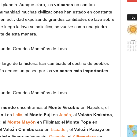
l planeta. Aunque claro, los
volcanes
no son tan
la humanidad muchas civilizaciones han estado en constante
Lo 
en actividad expulsando grandes cantidades de lava sobre
e luego la lava se solidifica, se vuelve como una piedra
arte de esta manera.
 largo de la historia han cambiado el destino de pueblos
ción demos un paseo por los
volcanes más importantes
l mundo
encontramos al
Monte Vesubio
en Nápoles, el
oli
en
Italia
; al
Monte Fuji
en
Japón
; al
Volcán Krakatoa
,
a
; el
Monte Mayón
en Filipinas; el
Monte Popa
en
el
Volcán Chimborazo
en
Ecuador
; el
Volcán Pacaya
en
olcán Yasur
en Vanuatu,
Oceanía
; el
Kilimanjaro
en