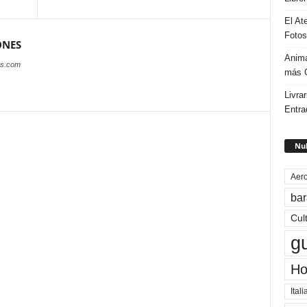
El At
Fotos
ONES
Anima
es.com
más G
Livrar
Entra
Nub
Aero
bar
Cul
g
Ho
Itali