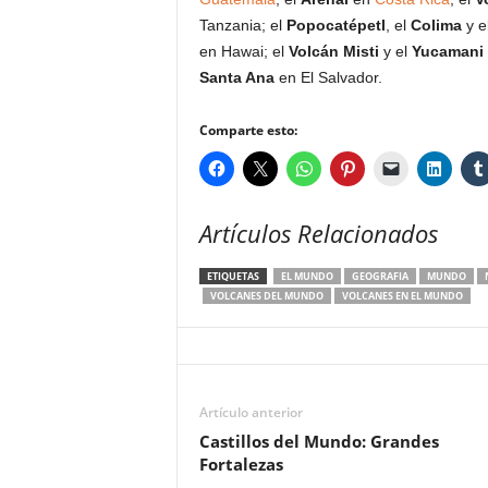
Tanzania; el
Popocatépetl
, el
Colima
y e
en Hawai; el
Volcán Misti
y el
Yucamani
Santa Ana
en El Salvador.
Comparte esto:
Artículos Relacionados
ETIQUETAS
EL MUNDO
GEOGRAFIA
MUNDO
VOLCANES DEL MUNDO
VOLCANES EN EL MUNDO
Artículo anterior
Castillos del Mundo: Grandes
Fortalezas