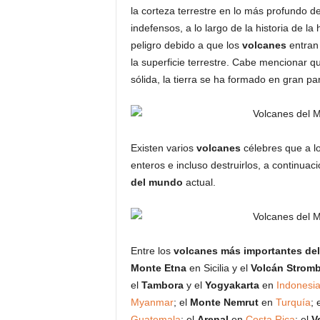
la corteza terrestre en lo más profundo de
indefensos, a lo largo de la historia de 
peligro debido a que los
volcanes
entran 
la superficie terrestre. Cabe mencionar qu
sólida, la tierra se ha formado en gran p
Existen varios
volcanes
célebres que a lo
enteros e incluso destruirlos, a continua
del mundo
actual.
Entre los
volcanes más importantes de
Monte Etna
en Sicilia y el
Volcán Stromb
el
Tambora
y el
Yogyakarta
en
Indonesi
Myanmar
; el
Monte Nemrut
en
Turquía
; 
Guatemala
; el
Arenal
en
Costa Rica
; el
V