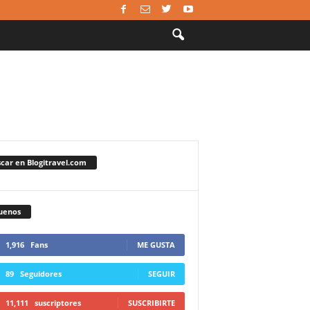
car en Blogitravel.com
uenos
1,916
Fans
ME GUSTA
89
Seguidores
SEGUIR
11,111
suscriptores
SUSCRIBIRTE