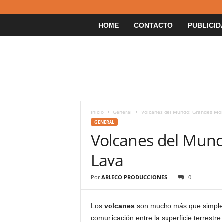
HOME
CONTACTO
PUBLICID
Inicio
General
Volcanes del Mundo: Grandes Mo
GENERAL
Volcanes del Mun
Lava
Por
ARLECO PRODUCCIONES
0
Los
volcanes
son mucho más que simples 
comunicación entre la superficie terrestre