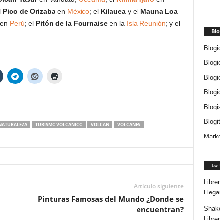
l
Pico de Orizaba
en
México
; el
Kilauea
y el
Mauna Loa
en
Perú
; el
Pitón de la Fournaise
en la
Isla Reunión
; y el
Blo
Blogi
Blogi
Blogi
Blogi
Blogi
Blogi
NATURALEZA
TURISMO VOLCANICO
VOLCAN
VOLCANES
Marke
Lo 
Libre
Artículo siguiente
Llega
Pinturas Famosas del Mundo ¿Donde se
encuentran?
Shake
Libre