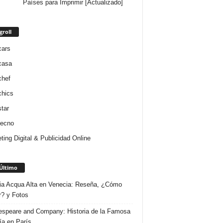
Países para Imprimir [Actualizado]
groll
cars
casa
chef
chics
star
tecno
ting Digital & Publicidad Online
Último
ria Acqua Alta en Venecia: Reseña, ¿Cómo
r? y Fotos
speare and Company: Historia de la Famosa
ría en París