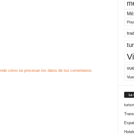
me
Mé
Pla
tra
tu
Vi
vue
nde cómo se procesan los datos de tus comentarios.
Vue
Lo
turis
Trans
Espa
Hotel