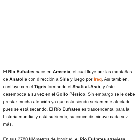
El
Río Eufrates
nace en
Armenia
, el cual fluye por las montañas
de
Anatolia
con dirección a
Siria
y luego por
Iraq
. Así también,
confluye con el
Tigris
formando el
Shatt al-Arab
, y éste
desemboca a su vez en el
Golfo Pérsico
. Sin embargo se le debe
prestar mucha atención ya que está siendo seriamente afectado
pues se está secando. El
Río Eufrates
es trascendental para la
historia mundial y está sufriendo, su cauce disminuye cada vez
más.
En sus 2780 kilómetros de longitud, el
Río Éufrates
atraviesa