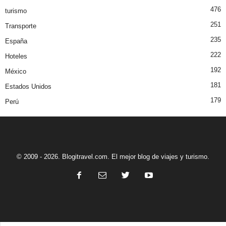
476
turismo
251
Transporte
235
España
222
Hoteles
192
México
181
Estados Unidos
179
Perú
© 2009 - 2026. Blogitravel.com. El mejor blog de viajes y turismo.