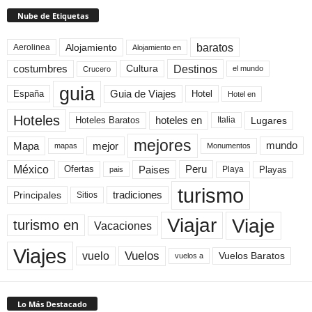
Nube de Etiquetas
baratos
Alojamiento
Aerolinea
Alojamiento en
Destinos
Cultura
costumbres
el mundo
Crucero
guia
Guia de Viajes
España
Hotel
Hotel en
Hoteles
Hoteles Baratos
hoteles en
Lugares
Italia
mejores
Mapa
mejor
mundo
mapas
Monumentos
México
Paises
Peru
Playa
Playas
Ofertas
pais
turismo
Principales
tradiciones
Sitios
Viaje
Viajar
turismo en
Vacaciones
Viajes
Vuelos
vuelo
Vuelos Baratos
vuelos a
Lo Más Destacado