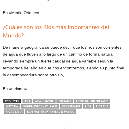
En «Medio Oriente»
¿Cuáles son los Ríos más Importantes del
Mundo?
De manera geográfica se puede decir que los ríos son corrientes
de agua que fluyen a lo largo de un camino de forma natural
llevando siempre un fuerte caudal de agua variable según la
temporada del año en que nos encontremos, siendo su punto final
la desembocadura sobre otro río,…
En «turismo»
ETIQUETAS
ASIA
ASIA HISTORIA
EUFRATES
FOTOS DEL RIO EUFRATES
HISTORIA
MONUMENTOS NATURALES
RIO EUFRATES
RÍOS
RIOS ASIA
RIOS DE ASIA
RIOS MAS IMPORTANTES DEL MUNDO