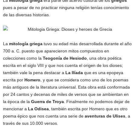
La
mitología griega
era parte del acervo cultural de los
griegos
pues a pesar de no practicar ninguna religión tenías conocimiento
de las diversas historias.
La
mitología griega
tuvo su edad más desarrollada durante el año
700 a. C. puesto que aparecieron mitos compuestos en
colecciones como la
Teogonía de Hesiodo
, una obra poética
escrita en el siglo VIII y que nos cuenta el origen de los dioses;
también vale la pena destacar a
La Ilíada
que es una epopeya
escrita por
Homero
, y que se considera como uno de los poemas
más antiguos de la literatura universal. Esta obra está conformada
por 24 cantos y decenas de miles de versos que se ambientan en
la época de la
Guerra de Troya
. Finalmente no podemos dejar de
mencionar a
La Odisea
, también escrita por Homero que es otro
poema épico que nos cuenta una serie de
aventuras de Ulises
, a
través de sus 10.000 versos.