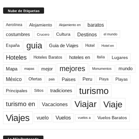
Nube de Etiquetas
baratos
Alojamiento
Aerolinea
Alojamiento en
Destinos
Cultura
costumbres
el mundo
Crucero
guia
Guia de Viajes
España
Hotel
Hotel en
Hoteles
Hoteles Baratos
hoteles en
Lugares
Italia
mejores
Mapa
mejor
mundo
mapas
Monumentos
México
Paises
Peru
Playa
Playas
Ofertas
pais
turismo
Principales
tradiciones
Sitios
Viaje
Viajar
turismo en
Vacaciones
Viajes
Vuelos
vuelo
Vuelos Baratos
vuelos a
Lo Más Destacado