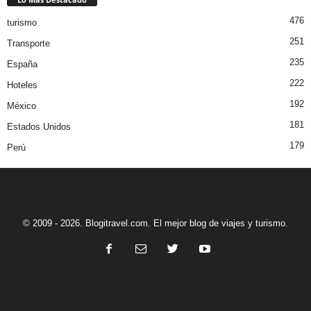
476
turismo
251
Transporte
235
España
222
Hoteles
192
México
181
Estados Unidos
179
Perú
© 2009 - 2026. Blogitravel.com. El mejor blog de viajes y turismo.