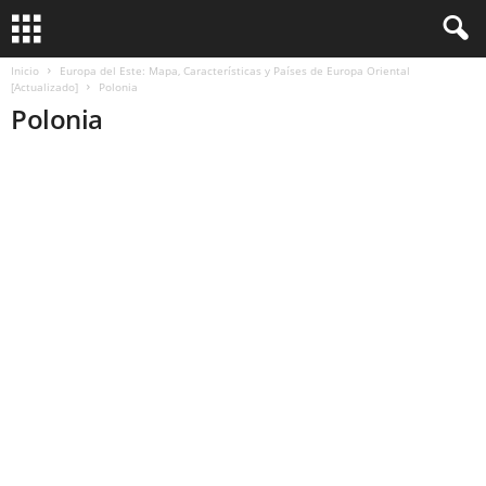
Inicio
Europa del Este: Mapa, Características y Países de Europa Oriental
[Actualizado]
Polonia
Polonia