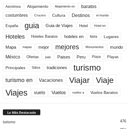
baratos
Alojamiento
Aerolinea
Alojamiento en
Destinos
Cultura
costumbres
el mundo
Crucero
guia
Guia de Viajes
España
Hotel
Hotel en
Hoteles
Hoteles Baratos
hoteles en
Lugares
Italia
mejores
Mapa
mejor
mundo
mapas
Monumentos
México
Paises
Peru
Playa
Playas
Ofertas
pais
turismo
Principales
tradiciones
Sitios
Viaje
Viajar
turismo en
Vacaciones
Viajes
Vuelos
vuelo
Vuelos Baratos
vuelos a
Lo Más Destacado
476
turismo