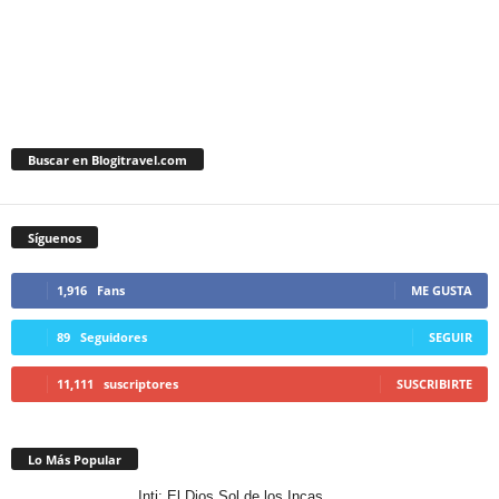
Buscar en Blogitravel.com
Síguenos
1,916
Fans
ME GUSTA
89
Seguidores
SEGUIR
11,111
suscriptores
SUSCRIBIRTE
Lo Más Popular
Inti: El Dios Sol de los Incas