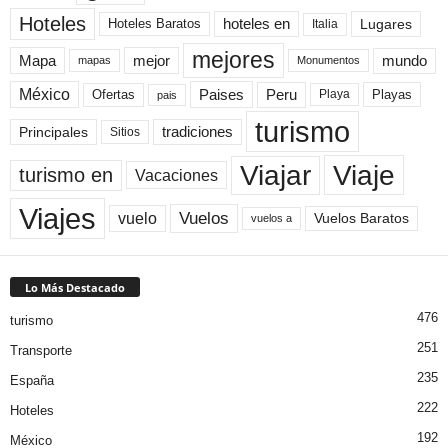
Hoteles
Hoteles Baratos
hoteles en
Lugares
Italia
mejores
Mapa
mejor
mundo
mapas
Monumentos
México
Paises
Peru
Playa
Playas
Ofertas
pais
turismo
Principales
tradiciones
Sitios
Viaje
Viajar
turismo en
Vacaciones
Viajes
Vuelos
vuelo
Vuelos Baratos
vuelos a
Lo Más Destacado
476
turismo
251
Transporte
235
España
222
Hoteles
192
México