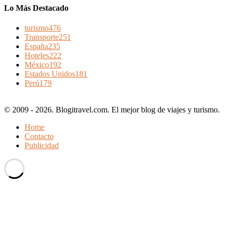
Lo Más Destacado
turismo
476
Transporte
251
España
235
Hoteles
222
México
192
Estados Unidos
181
Perú
179
© 2009 - 2026. Blogitravel.com. El mejor blog de viajes y turismo.
Home
Contacto
Publicidad