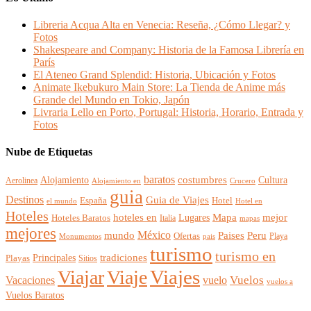
Libreria Acqua Alta en Venecia: Reseña, ¿Cómo Llegar? y
Fotos
Shakespeare and Company: Historia de la Famosa Librería en
París
El Ateneo Grand Splendid: Historia, Ubicación y Fotos
Animate Ikebukuro Main Store: La Tienda de Anime más
Grande del Mundo en Tokio, Japón
Livraria Lello en Porto, Portugal: Historia, Horario, Entrada y
Fotos
Nube de Etiquetas
baratos
Alojamiento
costumbres
Cultura
Aerolinea
Alojamiento en
Crucero
guia
Destinos
Guia de Viajes
España
Hotel
el mundo
Hotel en
Hoteles
mejor
hoteles en
Mapa
Lugares
Hoteles Baratos
Italia
mapas
mejores
México
Paises
mundo
Peru
Ofertas
Playa
Monumentos
pais
turismo
turismo en
Principales
tradiciones
Playas
Sitios
Viajes
Viajar
Viaje
Vuelos
Vacaciones
vuelo
vuelos a
Vuelos Baratos