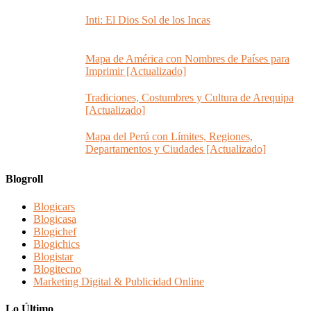
Inti: El Dios Sol de los Incas
Mapa de América con Nombres de Países para
Imprimir [Actualizado]
Tradiciones, Costumbres y Cultura de Arequipa
[Actualizado]
Mapa del Perú con Límites, Regiones,
Departamentos y Ciudades [Actualizado]
Blogroll
Blogicars
Blogicasa
Blogichef
Blogichics
Blogistar
Blogitecno
Marketing Digital & Publicidad Online
Lo Último