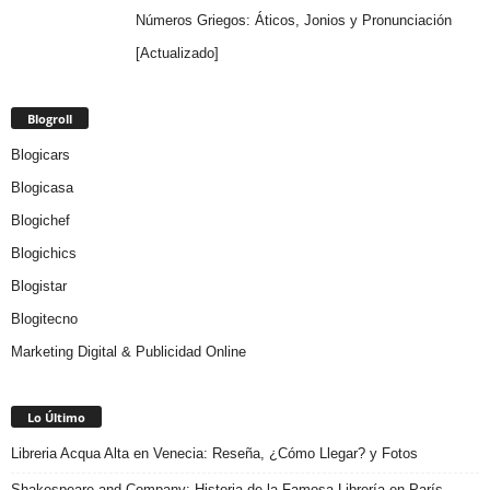
Números Griegos: Áticos, Jonios y Pronunciación
[Actualizado]
Blogroll
Blogicars
Blogicasa
Blogichef
Blogichics
Blogistar
Blogitecno
Marketing Digital & Publicidad Online
Lo Último
Libreria Acqua Alta en Venecia: Reseña, ¿Cómo Llegar? y Fotos
Shakespeare and Company: Historia de la Famosa Librería en París