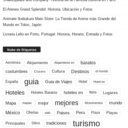
El Ateneo Grand Splendid: Historia, Ubicación y Fotos
Animate Ikebukuro Main Store: La Tienda de Anime más Grande del
Mundo en Tokio, Japón
Livraria Lello en Porto, Portugal: Historia, Horario, Entrada y Fotos
Nube de Etiquetas
baratos
Alojamiento
Aerolinea
Alojamiento en
Destinos
Cultura
costumbres
el mundo
Crucero
guia
Guia de Viajes
España
Hotel
Hotel en
Hoteles
Hoteles Baratos
hoteles en
Lugares
Italia
mejores
Mapa
mejor
mundo
mapas
Monumentos
México
Paises
Peru
Playa
Playas
Ofertas
pais
turismo
Principales
tradiciones
Sitios